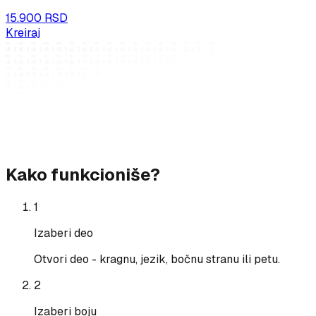
15.900 RSD
Kreiraj
Kako funkcioniše?
1
Izaberi deo
Otvori deo - kragnu, jezik, bočnu stranu ili petu.
2
Izaberi boju