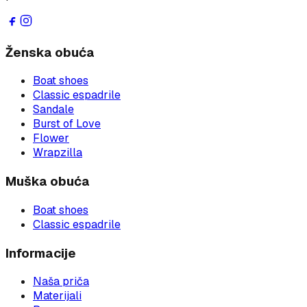
Ženska obuća
Boat shoes
Classic espadrile
Sandale
Burst of Love
Flower
Wrapzilla
Muška obuća
Boat shoes
Classic espadrile
Informacije
Naša priča
Materijali