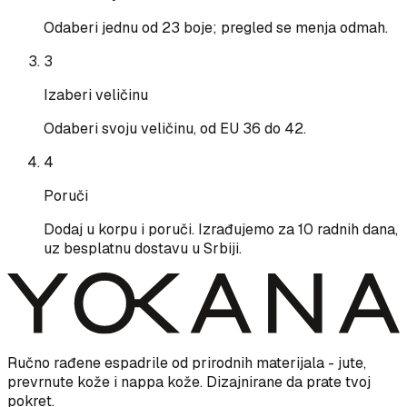
Odaberi jednu od 23 boje; pregled se menja odmah.
3
Izaberi veličinu
Odaberi svoju veličinu, od EU 36 do 42.
4
Poruči
Dodaj u korpu i poruči. Izrađujemo za 10 radnih dana,
uz besplatnu dostavu u Srbiji.
Ručno rađene espadrile od prirodnih materijala - jute,
prevrnute kože i nappa kože. Dizajnirane da prate tvoj
pokret.