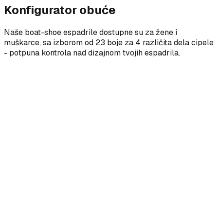
Konfigurator obuće
Naše boat-shoe espadrile dostupne su za žene i
muškarce, sa izborom od 23 boje za 4 različita dela cipele
- potpuna kontrola nad dizajnom tvojih espadrila.