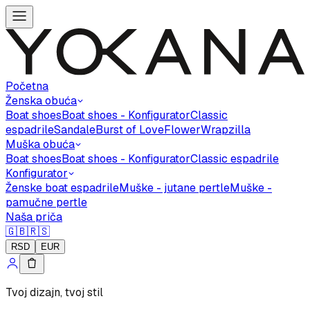
Početna
Ženska obuća
Boat shoes
Boat shoes - Konfigurator
Classic
espadrile
Sandale
Burst of Love
Flower
Wrapzilla
Muška obuća
Boat shoes
Boat shoes - Konfigurator
Classic espadrile
Konfigurator
Ženske boat espadrile
Muške - jutane pertle
Muške -
pamučne pertle
Naša priča
🇬🇧
🇷🇸
RSD
EUR
Tvoj dizajn, tvoj stil