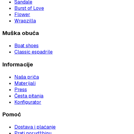
Sandale
Burst of Love
Flower
Wrapzilla
Muška obuća
Boat shoes
Classic espadrile
Informacije
Naša priča
Materijali
Press
Česta pitanja
Konfigurator
Pomoć
Dostava i plaćanje
Prati porudžbinu