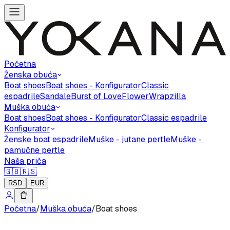
Početna
Ženska obuća
Boat shoes
Boat shoes - Konfigurator
Classic
espadrile
Sandale
Burst of Love
Flower
Wrapzilla
Muška obuća
Boat shoes
Boat shoes - Konfigurator
Classic espadrile
Konfigurator
Ženske boat espadrile
Muške - jutane pertle
Muške -
pamučne pertle
Naša priča
🇬🇧
🇷🇸
RSD
EUR
Početna
/
Muška obuća
/
Boat shoes