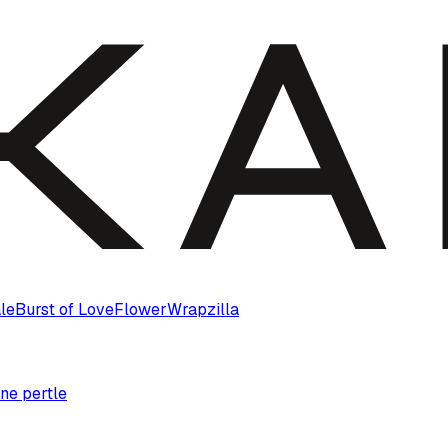
le
Burst of Love
Flower
Wrapzilla
ne pertle