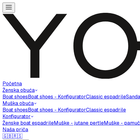
Početna
Ženska obuća
Boat shoes
Boat shoes - Konfigurator
Classic espadrile
Sanda
Muška obuća
Boat shoes
Boat shoes - Konfigurator
Classic espadrile
Konfigurator
Ženske boat espadrile
Muške - jutane pertle
Muške - pamuč
Naša priča
🇬🇧
🇷🇸