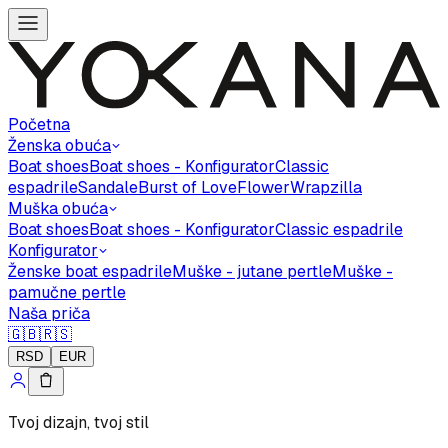
Početna
Ženska obuća
Boat shoes
Boat shoes - Konfigurator
Classic
espadrile
Sandale
Burst of Love
Flower
Wrapzilla
Muška obuća
Boat shoes
Boat shoes - Konfigurator
Classic espadrile
Konfigurator
Ženske boat espadrile
Muške - jutane pertle
Muške -
pamučne pertle
Naša priča
🇬🇧
🇷🇸
RSD
EUR
Tvoj dizajn, tvoj stil