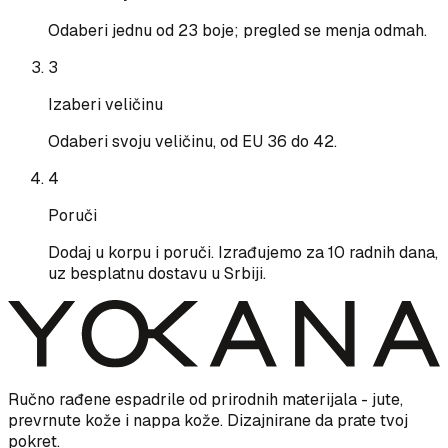
Odaberi jednu od 23 boje; pregled se menja odmah.
3
Izaberi veličinu
Odaberi svoju veličinu, od EU 36 do 42.
4
Poruči
Dodaj u korpu i poruči. Izrađujemo za 10 radnih dana,
uz besplatnu dostavu u Srbiji.
Ručno rađene espadrile od prirodnih materijala - jute,
prevrnute kože i nappa kože. Dizajnirane da prate tvoj
pokret.