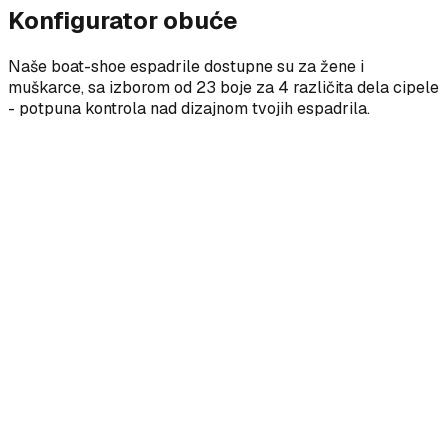
Konfigurator obuće
Naše boat-shoe espadrile dostupne su za žene i
muškarce, sa izborom od 23 boje za 4 različita dela cipele
- potpuna kontrola nad dizajnom tvojih espadrila.