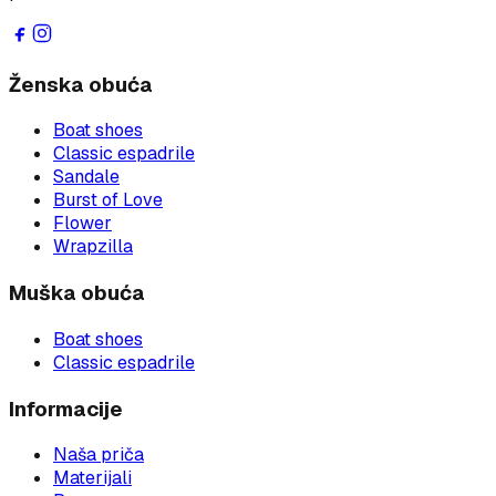
Ženska obuća
Boat shoes
Classic espadrile
Sandale
Burst of Love
Flower
Wrapzilla
Muška obuća
Boat shoes
Classic espadrile
Informacije
Naša priča
Materijali