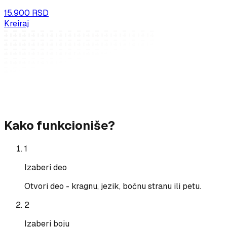
15.900 RSD
Kreiraj
Kako funkcioniše?
1
Izaberi deo
Otvori deo - kragnu, jezik, bočnu stranu ili petu.
2
Izaberi boju