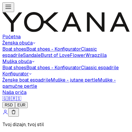
Početna
Ženska obuća
Boat shoes
Boat shoes - Konfigurator
Classic
espadrile
Sandale
Burst of Love
Flower
Wrapzilla
Muška obuća
Boat shoes
Boat shoes - Konfigurator
Classic espadrile
Konfigurator
Ženske boat espadrile
Muške - jutane pertle
Muške -
pamučne pertle
Naša priča
🇬🇧
🇷🇸
RSD
EUR
Tvoj dizajn, tvoj stil