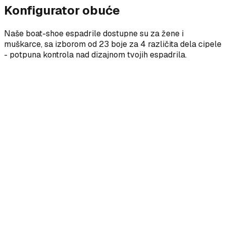
Konfigurator obuće
Naše boat-shoe espadrile dostupne su za žene i
muškarce, sa izborom od 23 boje za 4 različita dela cipele
- potpuna kontrola nad dizajnom tvojih espadrila.