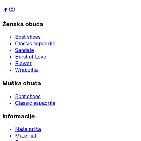
Ženska obuća
Boat shoes
Classic espadrile
Sandale
Burst of Love
Flower
Wrapzilla
Muška obuća
Boat shoes
Classic espadrile
Informacije
Naša priča
Materijali