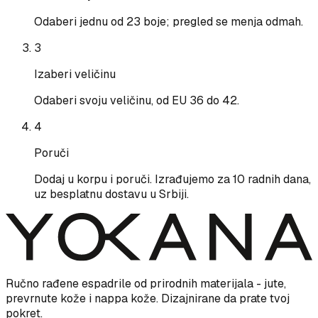
Odaberi jednu od 23 boje; pregled se menja odmah.
3
Izaberi veličinu
Odaberi svoju veličinu, od EU 36 do 42.
4
Poruči
Dodaj u korpu i poruči. Izrađujemo za 10 radnih dana,
uz besplatnu dostavu u Srbiji.
Ručno rađene espadrile od prirodnih materijala - jute,
prevrnute kože i nappa kože. Dizajnirane da prate tvoj
pokret.