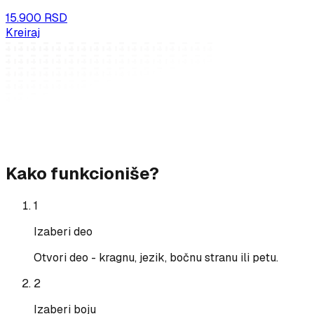
15.900 RSD
Kreiraj
Kako funkcioniše?
1
Izaberi deo
Otvori deo - kragnu, jezik, bočnu stranu ili petu.
2
Izaberi boju