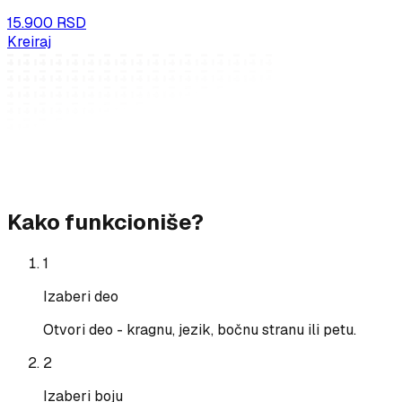
15.900 RSD
Kreiraj
Kako funkcioniše?
1
Izaberi deo
Otvori deo - kragnu, jezik, bočnu stranu ili petu.
2
Izaberi boju