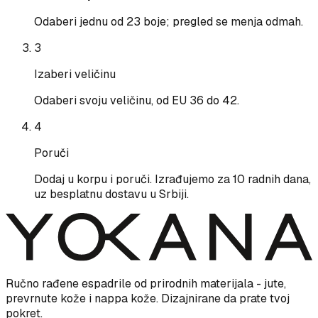
Odaberi jednu od 23 boje; pregled se menja odmah.
3
Izaberi veličinu
Odaberi svoju veličinu, od EU 36 do 42.
4
Poruči
Dodaj u korpu i poruči. Izrađujemo za 10 radnih dana,
uz besplatnu dostavu u Srbiji.
Ručno rađene espadrile od prirodnih materijala - jute,
prevrnute kože i nappa kože. Dizajnirane da prate tvoj
pokret.