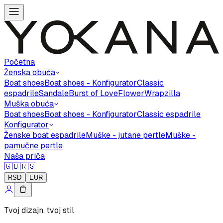
Početna
Ženska obuća
Boat shoes
Boat shoes - Konfigurator
Classic
espadrile
Sandale
Burst of Love
Flower
Wrapzilla
Muška obuća
Boat shoes
Boat shoes - Konfigurator
Classic espadrile
Konfigurator
Ženske boat espadrile
Muške - jutane pertle
Muške -
pamučne pertle
Naša priča
🇬🇧
🇷🇸
RSD
EUR
Tvoj dizajn, tvoj stil