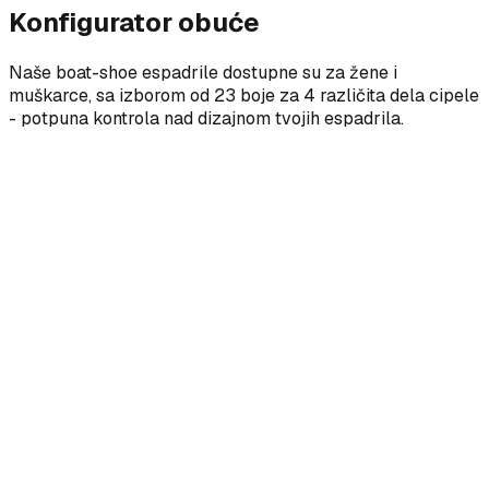
Konfigurator obuće
Naše boat-shoe espadrile dostupne su za žene i
muškarce, sa izborom od 23 boje za 4 različita dela cipele
- potpuna kontrola nad dizajnom tvojih espadrila.