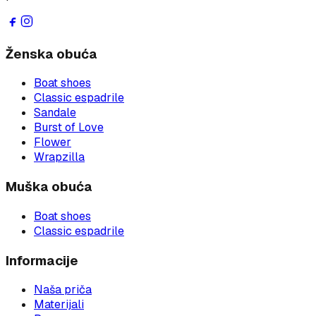
Ženska obuća
Boat shoes
Classic espadrile
Sandale
Burst of Love
Flower
Wrapzilla
Muška obuća
Boat shoes
Classic espadrile
Informacije
Naša priča
Materijali