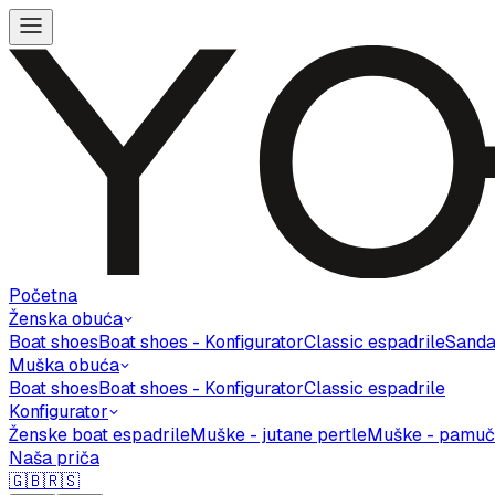
Početna
Ženska obuća
Boat shoes
Boat shoes - Konfigurator
Classic espadrile
Sanda
Muška obuća
Boat shoes
Boat shoes - Konfigurator
Classic espadrile
Konfigurator
Ženske boat espadrile
Muške - jutane pertle
Muške - pamuč
Naša priča
🇬🇧
🇷🇸