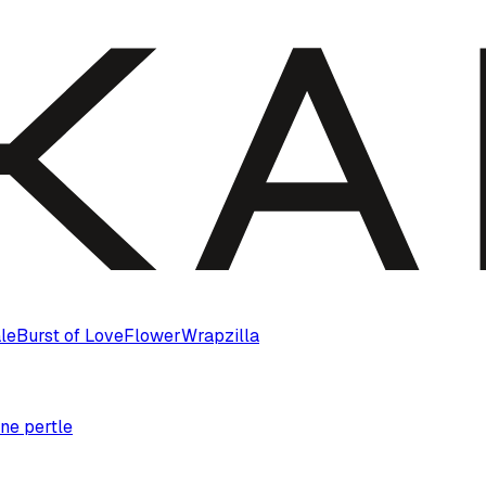
le
Burst of Love
Flower
Wrapzilla
ne pertle