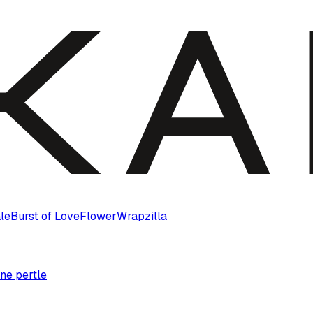
le
Burst of Love
Flower
Wrapzilla
ne pertle