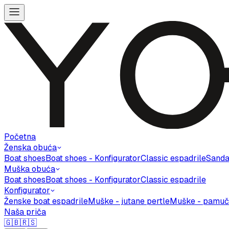
Početna
Ženska obuća
Boat shoes
Boat shoes - Konfigurator
Classic espadrile
Sanda
Muška obuća
Boat shoes
Boat shoes - Konfigurator
Classic espadrile
Konfigurator
Ženske boat espadrile
Muške - jutane pertle
Muške - pamuč
Naša priča
🇬🇧
🇷🇸