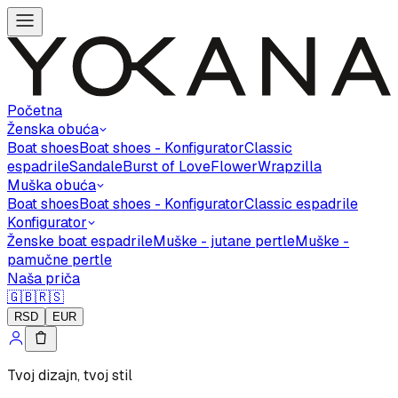
Početna
Ženska obuća
Boat shoes
Boat shoes - Konfigurator
Classic
espadrile
Sandale
Burst of Love
Flower
Wrapzilla
Muška obuća
Boat shoes
Boat shoes - Konfigurator
Classic espadrile
Konfigurator
Ženske boat espadrile
Muške - jutane pertle
Muške -
pamučne pertle
Naša priča
🇬🇧
🇷🇸
RSD
EUR
Tvoj dizajn, tvoj stil