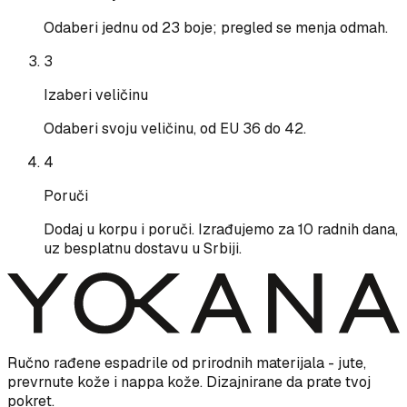
Odaberi jednu od 23 boje; pregled se menja odmah.
3
Izaberi veličinu
Odaberi svoju veličinu, od EU 36 do 42.
4
Poruči
Dodaj u korpu i poruči. Izrađujemo za 10 radnih dana,
uz besplatnu dostavu u Srbiji.
Ručno rađene espadrile od prirodnih materijala - jute,
prevrnute kože i nappa kože. Dizajnirane da prate tvoj
pokret.