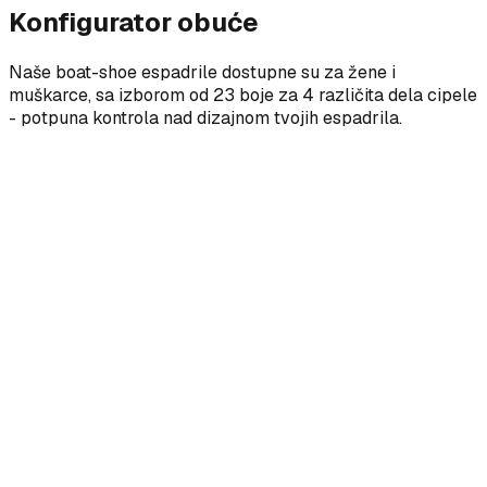
Konfigurator obuće
Naše boat-shoe espadrile dostupne su za žene i
muškarce, sa izborom od 23 boje za 4 različita dela cipele
- potpuna kontrola nad dizajnom tvojih espadrila.