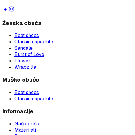
Ženska obuća
Boat shoes
Classic espadrile
Sandale
Burst of Love
Flower
Wrapzilla
Muška obuća
Boat shoes
Classic espadrile
Informacije
Naša priča
Materijali