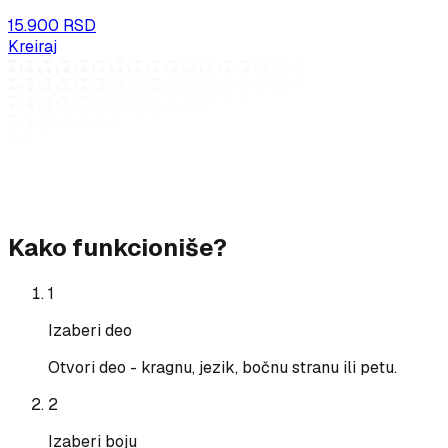
15.900 RSD
Kreiraj
Kako funkcioniše?
1
Izaberi deo
Otvori deo - kragnu, jezik, bočnu stranu ili petu.
2
Izaberi boju