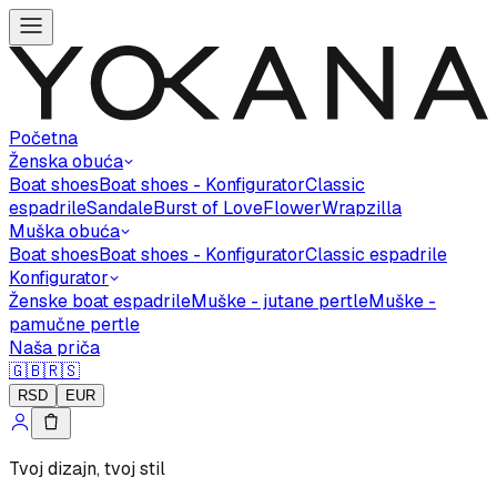
Početna
Ženska obuća
Boat shoes
Boat shoes - Konfigurator
Classic
espadrile
Sandale
Burst of Love
Flower
Wrapzilla
Muška obuća
Boat shoes
Boat shoes - Konfigurator
Classic espadrile
Konfigurator
Ženske boat espadrile
Muške - jutane pertle
Muške -
pamučne pertle
Naša priča
🇬🇧
🇷🇸
RSD
EUR
Tvoj dizajn, tvoj stil