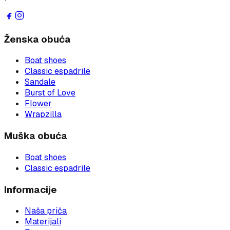
Ženska obuća
Boat shoes
Classic espadrile
Sandale
Burst of Love
Flower
Wrapzilla
Muška obuća
Boat shoes
Classic espadrile
Informacije
Naša priča
Materijali