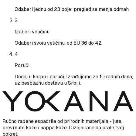
Odaberi jednu od 23 boje; pregled se menja odmah.
3
Izaberi veličinu
Odaberi svoju veličinu, od EU 36 do 42.
4
Poruči
Dodaj u korpu i poruči. Izrađujemo za 10 radnih dana,
uz besplatnu dostavu u Srbiji.
Ručno rađene espadrile od prirodnih materijala - jute,
prevrnute kože i nappa kože. Dizajnirane da prate tvoj
pokret.