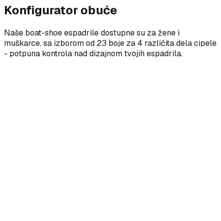
Konfigurator obuće
Naše boat-shoe espadrile dostupne su za žene i
muškarce, sa izborom od 23 boje za 4 različita dela cipele
- potpuna kontrola nad dizajnom tvojih espadrila.