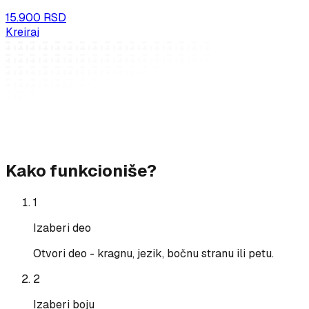
15.900 RSD
Kreiraj
Kako funkcioniše?
1
Izaberi deo
Otvori deo - kragnu, jezik, bočnu stranu ili petu.
2
Izaberi boju