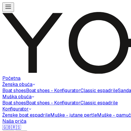
Početna
Ženska obuća
Boat shoes
Boat shoes - Konfigurator
Classic espadrile
Sanda
Muška obuća
Boat shoes
Boat shoes - Konfigurator
Classic espadrile
Konfigurator
Ženske boat espadrile
Muške - jutane pertle
Muške - pamuč
Naša priča
🇬🇧
🇷🇸