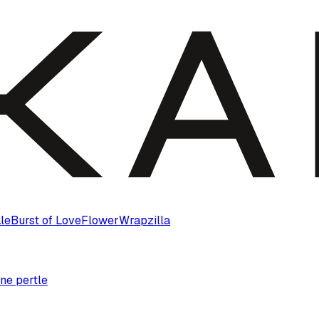
le
Burst of Love
Flower
Wrapzilla
ne pertle