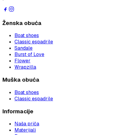
Ženska obuća
Boat shoes
Classic espadrile
Sandale
Burst of Love
Flower
Wrapzilla
Muška obuća
Boat shoes
Classic espadrile
Informacije
Naša priča
Materijali