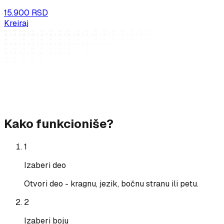
15.900 RSD
Kreiraj
Kako funkcioniše?
1
Izaberi deo
Otvori deo - kragnu, jezik, bočnu stranu ili petu.
2
Izaberi boju