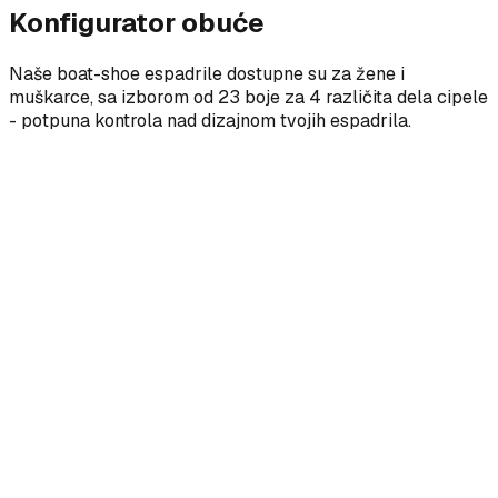
Konfigurator obuće
Naše boat-shoe espadrile dostupne su za žene i
muškarce, sa izborom od 23 boje za 4 različita dela cipele
- potpuna kontrola nad dizajnom tvojih espadrila.