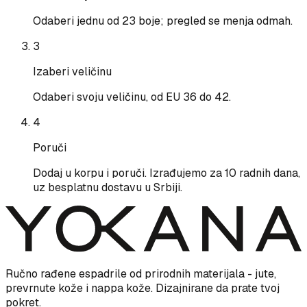
Odaberi jednu od 23 boje; pregled se menja odmah.
3
Izaberi veličinu
Odaberi svoju veličinu, od EU 36 do 42.
4
Poruči
Dodaj u korpu i poruči. Izrađujemo za 10 radnih dana,
uz besplatnu dostavu u Srbiji.
Ručno rađene espadrile od prirodnih materijala - jute,
prevrnute kože i nappa kože. Dizajnirane da prate tvoj
pokret.