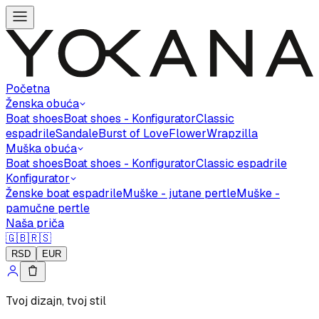
Početna
Ženska obuća
Boat shoes
Boat shoes - Konfigurator
Classic
espadrile
Sandale
Burst of Love
Flower
Wrapzilla
Muška obuća
Boat shoes
Boat shoes - Konfigurator
Classic espadrile
Konfigurator
Ženske boat espadrile
Muške - jutane pertle
Muške -
pamučne pertle
Naša priča
🇬🇧
🇷🇸
RSD
EUR
Tvoj dizajn, tvoj stil