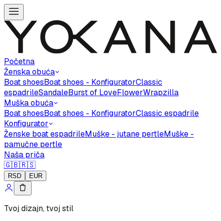
Početna
Ženska obuća
Boat shoes
Boat shoes - Konfigurator
Classic
espadrile
Sandale
Burst of Love
Flower
Wrapzilla
Muška obuća
Boat shoes
Boat shoes - Konfigurator
Classic espadrile
Konfigurator
Ženske boat espadrile
Muške - jutane pertle
Muške -
pamučne pertle
Naša priča
🇬🇧
🇷🇸
RSD
EUR
Tvoj dizajn, tvoj stil