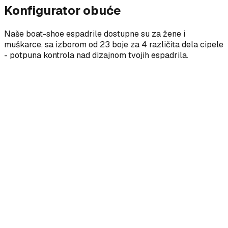
Konfigurator obuće
Naše boat-shoe espadrile dostupne su za žene i
muškarce, sa izborom od 23 boje za 4 različita dela cipele
- potpuna kontrola nad dizajnom tvojih espadrila.