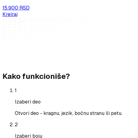
15.900 RSD
Kreiraj
Kako funkcioniše?
1
Izaberi deo
Otvori deo - kragnu, jezik, bočnu stranu ili petu.
2
Izaberi boju