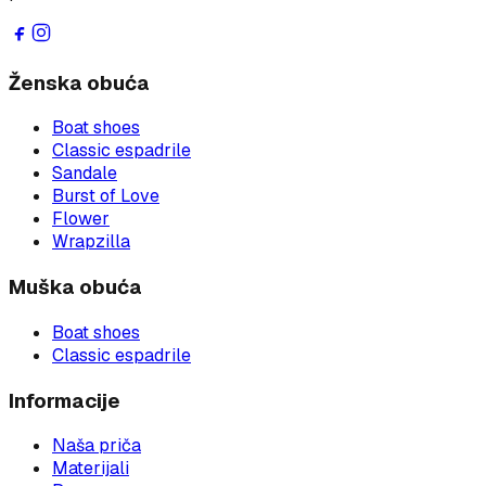
Ženska obuća
Boat shoes
Classic espadrile
Sandale
Burst of Love
Flower
Wrapzilla
Muška obuća
Boat shoes
Classic espadrile
Informacije
Naša priča
Materijali