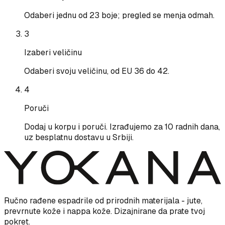
Odaberi jednu od 23 boje; pregled se menja odmah.
3
Izaberi veličinu
Odaberi svoju veličinu, od EU 36 do 42.
4
Poruči
Dodaj u korpu i poruči. Izrađujemo za 10 radnih dana,
uz besplatnu dostavu u Srbiji.
Ručno rađene espadrile od prirodnih materijala - jute,
prevrnute kože i nappa kože. Dizajnirane da prate tvoj
pokret.