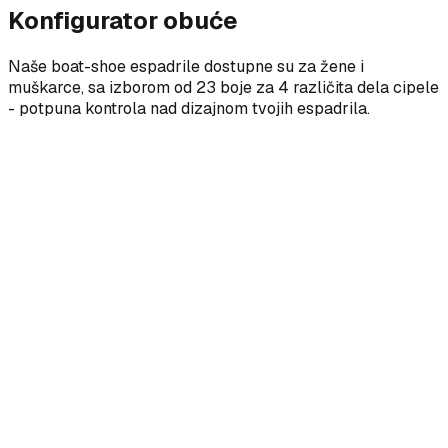
Konfigurator obuće
Naše boat-shoe espadrile dostupne su za žene i
muškarce, sa izborom od 23 boje za 4 različita dela cipele
- potpuna kontrola nad dizajnom tvojih espadrila.