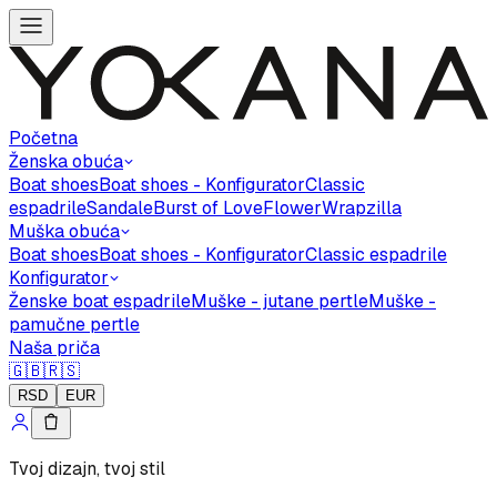
Početna
Ženska obuća
Boat shoes
Boat shoes - Konfigurator
Classic
espadrile
Sandale
Burst of Love
Flower
Wrapzilla
Muška obuća
Boat shoes
Boat shoes - Konfigurator
Classic espadrile
Konfigurator
Ženske boat espadrile
Muške - jutane pertle
Muške -
pamučne pertle
Naša priča
🇬🇧
🇷🇸
RSD
EUR
Tvoj dizajn, tvoj stil