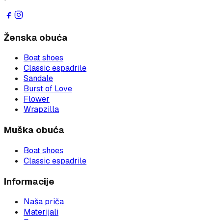
Ženska obuća
Boat shoes
Classic espadrile
Sandale
Burst of Love
Flower
Wrapzilla
Muška obuća
Boat shoes
Classic espadrile
Informacije
Naša priča
Materijali