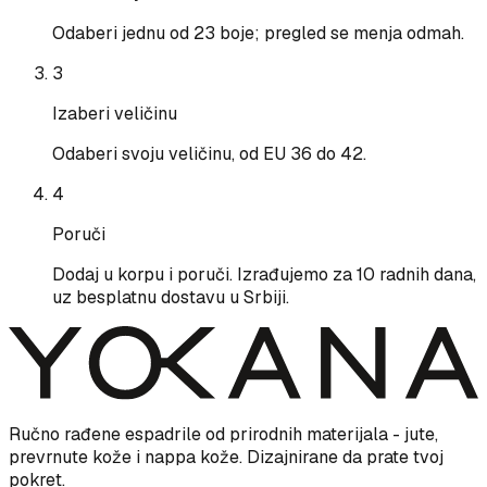
Odaberi jednu od 23 boje; pregled se menja odmah.
3
Izaberi veličinu
Odaberi svoju veličinu, od EU 36 do 42.
4
Poruči
Dodaj u korpu i poruči. Izrađujemo za 10 radnih dana,
uz besplatnu dostavu u Srbiji.
Ručno rađene espadrile od prirodnih materijala - jute,
prevrnute kože i nappa kože. Dizajnirane da prate tvoj
pokret.