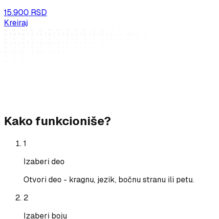
15.900 RSD
Kreiraj
Kako funkcioniše?
1
Izaberi deo
Otvori deo - kragnu, jezik, bočnu stranu ili petu.
2
Izaberi boju