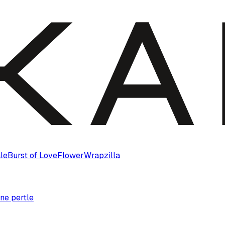
le
Burst of Love
Flower
Wrapzilla
ne pertle