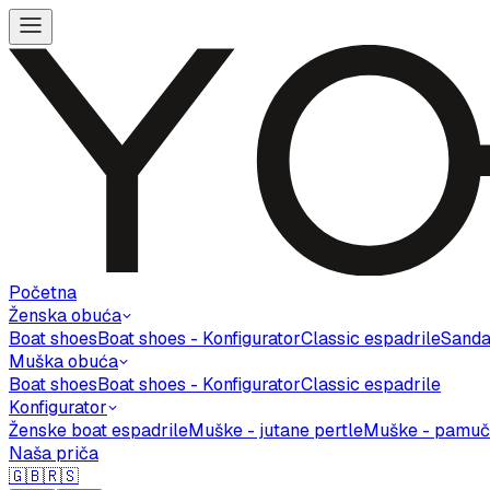
Početna
Ženska obuća
Boat shoes
Boat shoes - Konfigurator
Classic espadrile
Sanda
Muška obuća
Boat shoes
Boat shoes - Konfigurator
Classic espadrile
Konfigurator
Ženske boat espadrile
Muške - jutane pertle
Muške - pamuč
Naša priča
🇬🇧
🇷🇸