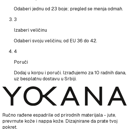
Odaberi jednu od 23 boje; pregled se menja odmah.
3
Izaberi veličinu
Odaberi svoju veličinu, od EU 36 do 42.
4
Poruči
Dodaj u korpu i poruči. Izrađujemo za 10 radnih dana,
uz besplatnu dostavu u Srbiji.
Ručno rađene espadrile od prirodnih materijala - jute,
prevrnute kože i nappa kože. Dizajnirane da prate tvoj
pokret.