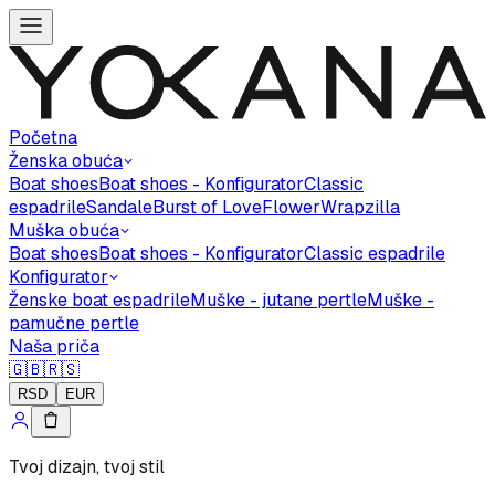
Početna
Ženska obuća
Boat shoes
Boat shoes - Konfigurator
Classic
espadrile
Sandale
Burst of Love
Flower
Wrapzilla
Muška obuća
Boat shoes
Boat shoes - Konfigurator
Classic espadrile
Konfigurator
Ženske boat espadrile
Muške - jutane pertle
Muške -
pamučne pertle
Naša priča
🇬🇧
🇷🇸
RSD
EUR
Tvoj dizajn, tvoj stil