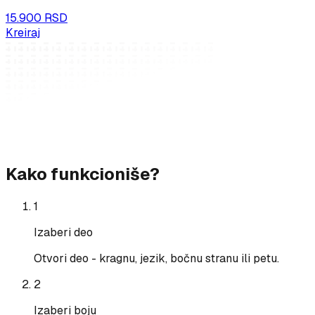
15.900 RSD
Kreiraj
Kako funkcioniše?
1
Izaberi deo
Otvori deo - kragnu, jezik, bočnu stranu ili petu.
2
Izaberi boju