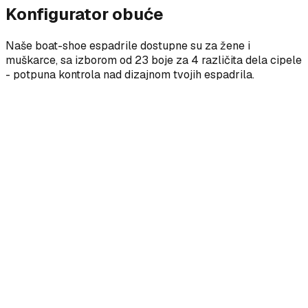
Konfigurator obuće
Naše boat-shoe espadrile dostupne su za žene i
muškarce, sa izborom od 23 boje za 4 različita dela cipele
- potpuna kontrola nad dizajnom tvojih espadrila.