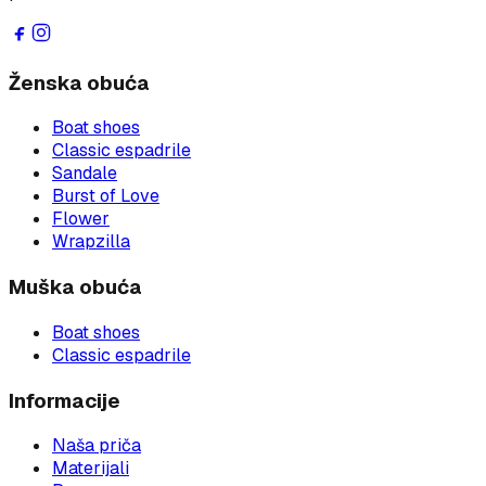
Ženska obuća
Boat shoes
Classic espadrile
Sandale
Burst of Love
Flower
Wrapzilla
Muška obuća
Boat shoes
Classic espadrile
Informacije
Naša priča
Materijali