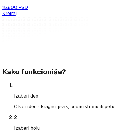
15.900 RSD
Kreiraj
Kako funkcioniše?
1
Izaberi deo
Otvori deo - kragnu, jezik, bočnu stranu ili petu.
2
Izaberi boju