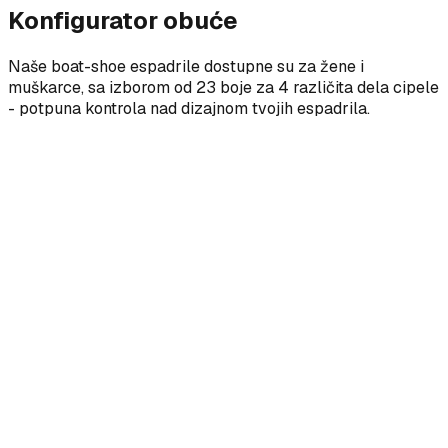
Konfigurator obuće
Naše boat-shoe espadrile dostupne su za žene i
muškarce, sa izborom od 23 boje za 4 različita dela cipele
- potpuna kontrola nad dizajnom tvojih espadrila.