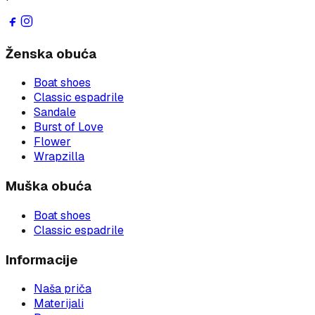
Ženska obuća
Boat shoes
Classic espadrile
Sandale
Burst of Love
Flower
Wrapzilla
Muška obuća
Boat shoes
Classic espadrile
Informacije
Naša priča
Materijali