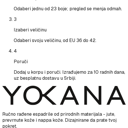
Odaberi jednu od 23 boje; pregled se menja odmah.
3
Izaberi veličinu
Odaberi svoju veličinu, od EU 36 do 42.
4
Poruči
Dodaj u korpu i poruči. Izrađujemo za 10 radnih dana,
uz besplatnu dostavu u Srbiji.
Ručno rađene espadrile od prirodnih materijala - jute,
prevrnute kože i nappa kože. Dizajnirane da prate tvoj
pokret.