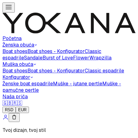
Početna
Ženska obuća
Boat shoes
Boat shoes - Konfigurator
Classic
espadrile
Sandale
Burst of Love
Flower
Wrapzilla
Muška obuća
Boat shoes
Boat shoes - Konfigurator
Classic espadrile
Konfigurator
Ženske boat espadrile
Muške - jutane pertle
Muške -
pamučne pertle
Naša priča
🇬🇧
🇷🇸
RSD
EUR
Tvoj dizajn, tvoj stil