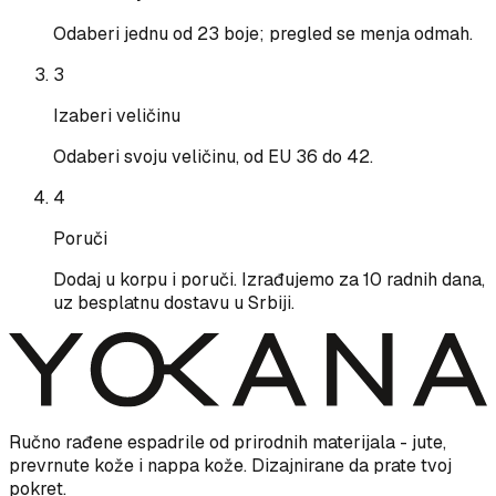
Odaberi jednu od 23 boje; pregled se menja odmah.
3
Izaberi veličinu
Odaberi svoju veličinu, od EU 36 do 42.
4
Poruči
Dodaj u korpu i poruči. Izrađujemo za 10 radnih dana,
uz besplatnu dostavu u Srbiji.
Ručno rađene espadrile od prirodnih materijala - jute,
prevrnute kože i nappa kože. Dizajnirane da prate tvoj
pokret.