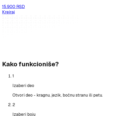
15.900 RSD
Kreiraj
Kako funkcioniše?
1
Izaberi deo
Otvori deo - kragnu, jezik, bočnu stranu ili petu.
2
Izaberi boju