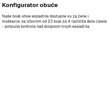
Konfigurator obuće
Naše boat-shoe espadrile dostupne su za žene i
muškarce, sa izborom od 23 boje za 4 različita dela cipele
- potpuna kontrola nad dizajnom tvojih espadrila.