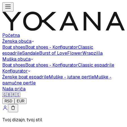
Početna
Ženska obuća
Boat shoes
Boat shoes - Konfigurator
Classic
espadrile
Sandale
Burst of Love
Flower
Wrapzilla
Muška obuća
Boat shoes
Boat shoes - Konfigurator
Classic espadrile
Konfigurator
Ženske boat espadrile
Muške - jutane pertle
Muške -
pamučne pertle
Naša priča
🇬🇧
🇷🇸
RSD
EUR
Tvoj dizajn, tvoj stil