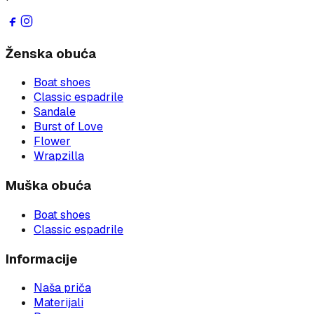
Ženska obuća
Boat shoes
Classic espadrile
Sandale
Burst of Love
Flower
Wrapzilla
Muška obuća
Boat shoes
Classic espadrile
Informacije
Naša priča
Materijali