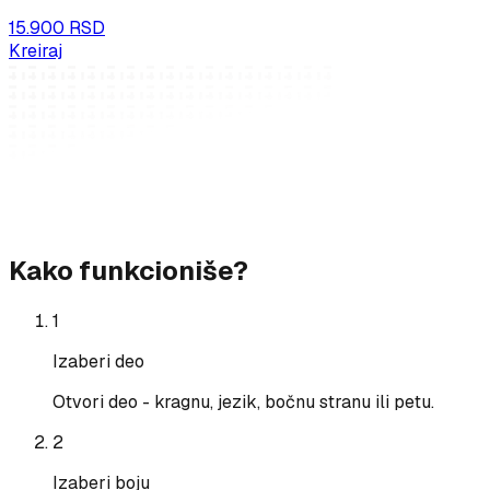
15.900 RSD
Kreiraj
Kako funkcioniše?
1
Izaberi deo
Otvori deo - kragnu, jezik, bočnu stranu ili petu.
2
Izaberi boju