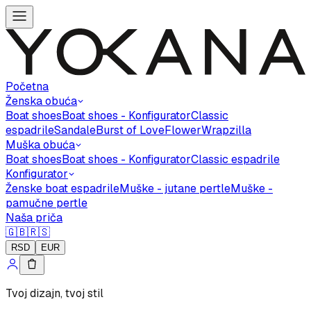
Početna
Ženska obuća
Boat shoes
Boat shoes - Konfigurator
Classic
espadrile
Sandale
Burst of Love
Flower
Wrapzilla
Muška obuća
Boat shoes
Boat shoes - Konfigurator
Classic espadrile
Konfigurator
Ženske boat espadrile
Muške - jutane pertle
Muške -
pamučne pertle
Naša priča
🇬🇧
🇷🇸
RSD
EUR
Tvoj dizajn, tvoj stil