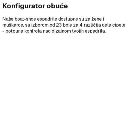
Konfigurator obuće
Naše boat-shoe espadrile dostupne su za žene i
muškarce, sa izborom od 23 boje za 4 različita dela cipele
- potpuna kontrola nad dizajnom tvojih espadrila.