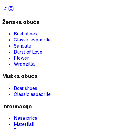
Ženska obuća
Boat shoes
Classic espadrile
Sandale
Burst of Love
Flower
Wrapzilla
Muška obuća
Boat shoes
Classic espadrile
Informacije
Naša priča
Materijali