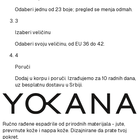
Odaberi jednu od 23 boje; pregled se menja odmah.
3
Izaberi veličinu
Odaberi svoju veličinu, od EU 36 do 42.
4
Poruči
Dodaj u korpu i poruči. Izrađujemo za 10 radnih dana,
uz besplatnu dostavu u Srbiji.
Ručno rađene espadrile od prirodnih materijala - jute,
prevrnute kože i nappa kože. Dizajnirane da prate tvoj
pokret.