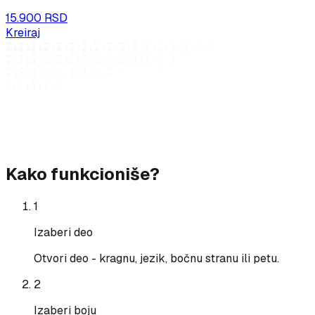
15.900 RSD
Kreiraj
Kako funkcioniše?
1
Izaberi deo
Otvori deo - kragnu, jezik, bočnu stranu ili petu.
2
Izaberi boju