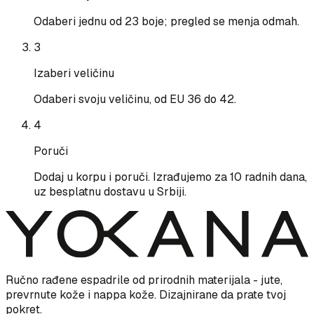
Odaberi jednu od 23 boje; pregled se menja odmah.
3
Izaberi veličinu
Odaberi svoju veličinu, od EU 36 do 42.
4
Poruči
Dodaj u korpu i poruči. Izrađujemo za 10 radnih dana,
uz besplatnu dostavu u Srbiji.
Ručno rađene espadrile od prirodnih materijala - jute,
prevrnute kože i nappa kože. Dizajnirane da prate tvoj
pokret.