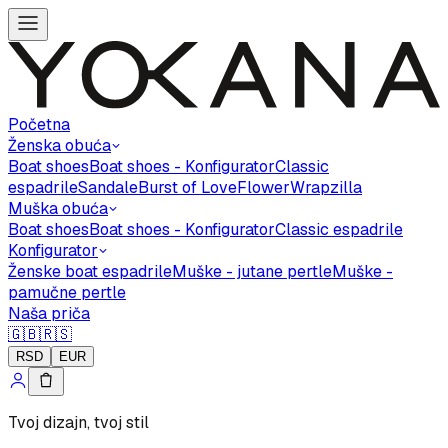
Početna
Ženska obuća
Boat shoes
Boat shoes - Konfigurator
Classic
espadrile
Sandale
Burst of Love
Flower
Wrapzilla
Muška obuća
Boat shoes
Boat shoes - Konfigurator
Classic espadrile
Konfigurator
Ženske boat espadrile
Muške - jutane pertle
Muške -
pamučne pertle
Naša priča
🇬🇧
🇷🇸
RSD
EUR
Tvoj dizajn, tvoj stil