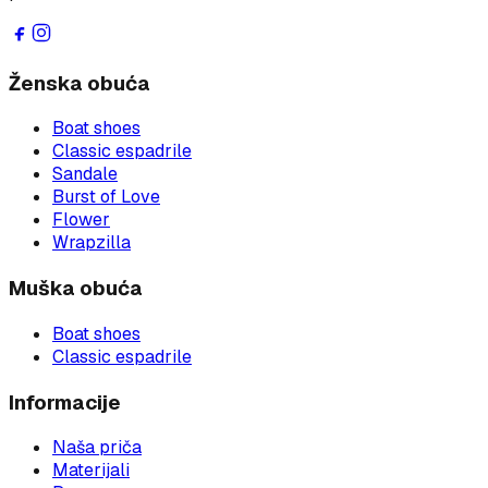
Ženska obuća
Boat shoes
Classic espadrile
Sandale
Burst of Love
Flower
Wrapzilla
Muška obuća
Boat shoes
Classic espadrile
Informacije
Naša priča
Materijali