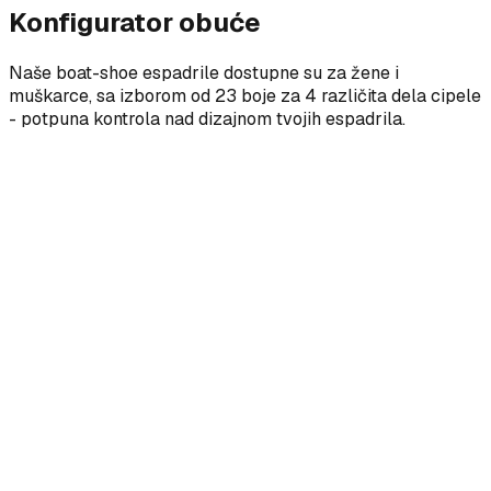
Konfigurator obuće
Naše boat-shoe espadrile dostupne su za žene i
muškarce, sa izborom od 23 boje za 4 različita dela cipele
- potpuna kontrola nad dizajnom tvojih espadrila.