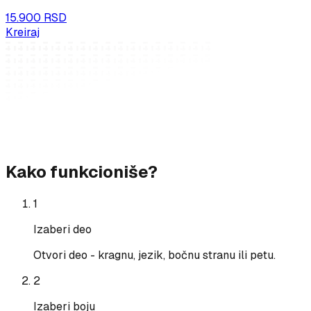
15.900 RSD
Kreiraj
Kako funkcioniše?
1
Izaberi deo
Otvori deo - kragnu, jezik, bočnu stranu ili petu.
2
Izaberi boju