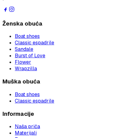
Ženska obuća
Boat shoes
Classic espadrile
Sandale
Burst of Love
Flower
Wrapzilla
Muška obuća
Boat shoes
Classic espadrile
Informacije
Naša priča
Materijali