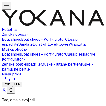
Početna
Ženska obuća
Boat shoes
Boat shoes - Konfigurator
Classic
espadrile
Sandale
Burst of Love
Flower
Wrapzilla
Muška obuća
Boat shoes
Boat shoes - Konfigurator
Classic espadrile
Konfigurator
Ženske boat espadrile
Muške - jutane pertle
Muške -
pamučne pertle
Naša priča
🇬🇧
🇷🇸
RSD
EUR
Tvoj dizajn, tvoj stil