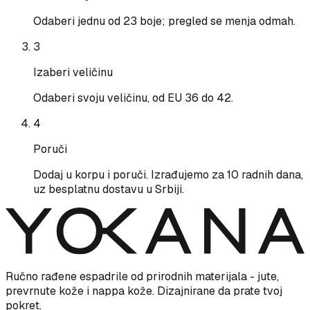
Odaberi jednu od 23 boje; pregled se menja odmah.
3
Izaberi veličinu
Odaberi svoju veličinu, od EU 36 do 42.
4
Poruči
Dodaj u korpu i poruči. Izrađujemo za 10 radnih dana,
uz besplatnu dostavu u Srbiji.
Ručno rađene espadrile od prirodnih materijala - jute,
prevrnute kože i nappa kože. Dizajnirane da prate tvoj
pokret.