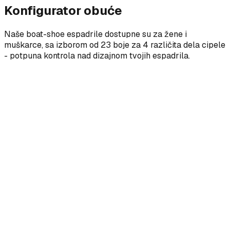
Konfigurator obuće
Naše boat-shoe espadrile dostupne su za žene i
muškarce, sa izborom od 23 boje za 4 različita dela cipele
- potpuna kontrola nad dizajnom tvojih espadrila.