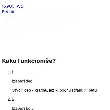
15.900 RSD
Kreiraj
Kako funkcioniše?
1
Izaberi deo
Otvori deo - kragnu, jezik, bočnu stranu ili petu.
2
Izaberi boju