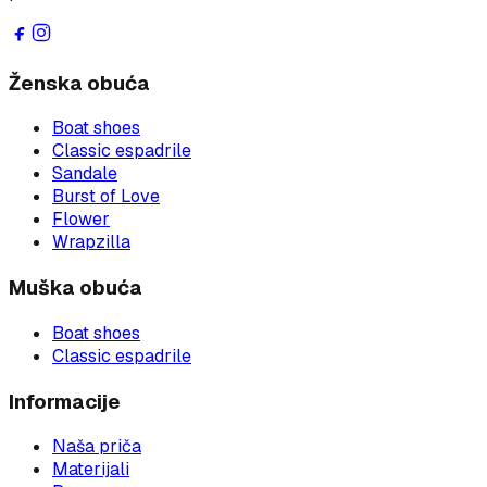
Ženska obuća
Boat shoes
Classic espadrile
Sandale
Burst of Love
Flower
Wrapzilla
Muška obuća
Boat shoes
Classic espadrile
Informacije
Naša priča
Materijali