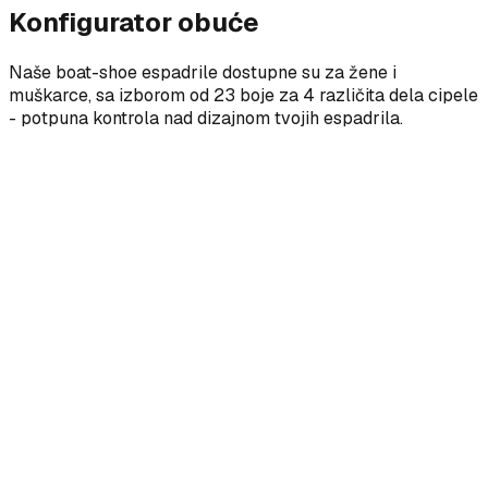
Konfigurator obuće
Naše boat-shoe espadrile dostupne su za žene i
muškarce, sa izborom od 23 boje za 4 različita dela cipele
- potpuna kontrola nad dizajnom tvojih espadrila.