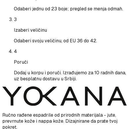
Odaberi jednu od 23 boje; pregled se menja odmah.
3
Izaberi veličinu
Odaberi svoju veličinu, od EU 36 do 42.
4
Poruči
Dodaj u korpu i poruči. Izrađujemo za 10 radnih dana,
uz besplatnu dostavu u Srbiji.
Ručno rađene espadrile od prirodnih materijala - jute,
prevrnute kože i nappa kože. Dizajnirane da prate tvoj
pokret.