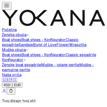
Početna
Ženska obuća
Boat shoes
Boat shoes - Konfigurator
Classic
espadrile
Sandale
Burst of Love
Flower
Wrapzilla
Muška obuća
Boat shoes
Boat shoes - Konfigurator
Classic espadrile
Konfigurator
Ženske boat espadrile
Muške - jutane pertle
Muške -
pamučne pertle
Naša priča
🇬🇧
🇷🇸
RSD
EUR
Tvoj dizajn, tvoj stil