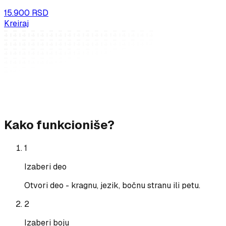
15.900 RSD
Kreiraj
Kako funkcioniše?
1
Izaberi deo
Otvori deo - kragnu, jezik, bočnu stranu ili petu.
2
Izaberi boju