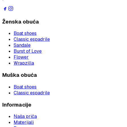
Ženska obuća
Boat shoes
Classic espadrile
Sandale
Burst of Love
Flower
Wrapzilla
Muška obuća
Boat shoes
Classic espadrile
Informacije
Naša priča
Materijali