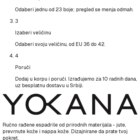
Odaberi jednu od 23 boje; pregled se menja odmah.
3
Izaberi veličinu
Odaberi svoju veličinu, od EU 36 do 42.
4
Poruči
Dodaj u korpu i poruči. Izrađujemo za 10 radnih dana,
uz besplatnu dostavu u Srbiji.
Ručno rađene espadrile od prirodnih materijala - jute,
prevrnute kože i nappa kože. Dizajnirane da prate tvoj
pokret.