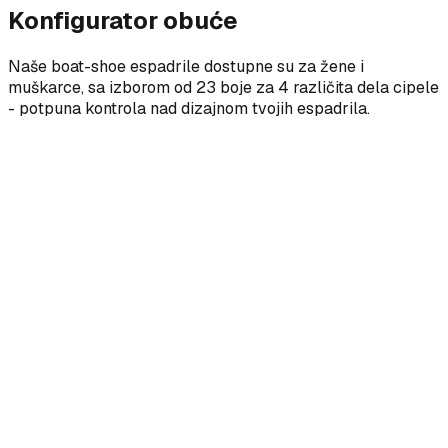
Konfigurator obuće
Naše boat-shoe espadrile dostupne su za žene i
muškarce, sa izborom od 23 boje za 4 različita dela cipele
- potpuna kontrola nad dizajnom tvojih espadrila.