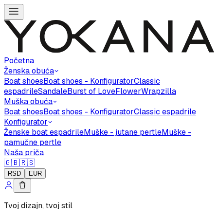
Početna
Ženska obuća
Boat shoes
Boat shoes - Konfigurator
Classic
espadrile
Sandale
Burst of Love
Flower
Wrapzilla
Muška obuća
Boat shoes
Boat shoes - Konfigurator
Classic espadrile
Konfigurator
Ženske boat espadrile
Muške - jutane pertle
Muške -
pamučne pertle
Naša priča
🇬🇧
🇷🇸
RSD
EUR
Tvoj dizajn, tvoj stil