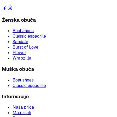
Ženska obuća
Boat shoes
Classic espadrile
Sandale
Burst of Love
Flower
Wrapzilla
Muška obuća
Boat shoes
Classic espadrile
Informacije
Naša priča
Materijali