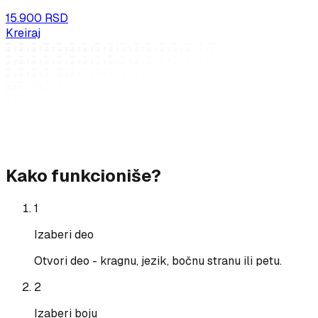
15.900 RSD
Kreiraj
Kako funkcioniše?
1
Izaberi deo
Otvori deo - kragnu, jezik, bočnu stranu ili petu.
2
Izaberi boju