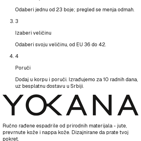
Odaberi jednu od 23 boje; pregled se menja odmah.
3
Izaberi veličinu
Odaberi svoju veličinu, od EU 36 do 42.
4
Poruči
Dodaj u korpu i poruči. Izrađujemo za 10 radnih dana,
uz besplatnu dostavu u Srbiji.
Ručno rađene espadrile od prirodnih materijala - jute,
prevrnute kože i nappa kože. Dizajnirane da prate tvoj
pokret.