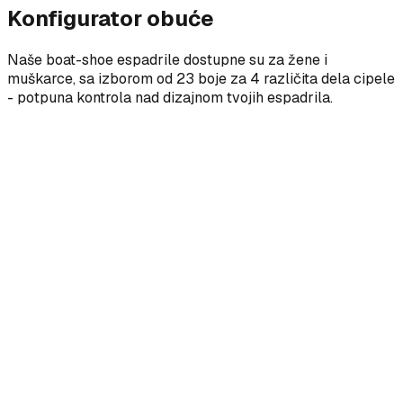
Konfigurator obuće
Naše boat-shoe espadrile dostupne su za žene i
muškarce, sa izborom od 23 boje za 4 različita dela cipele
- potpuna kontrola nad dizajnom tvojih espadrila.