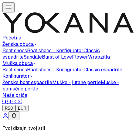
Početna
Ženska obuća
Boat shoes
Boat shoes - Konfigurator
Classic
espadrile
Sandale
Burst of Love
Flower
Wrapzilla
Muška obuća
Boat shoes
Boat shoes - Konfigurator
Classic espadrile
Konfigurator
Ženske boat espadrile
Muške - jutane pertle
Muške -
pamučne pertle
Naša priča
🇬🇧
🇷🇸
RSD
EUR
Tvoj dizajn, tvoj stil