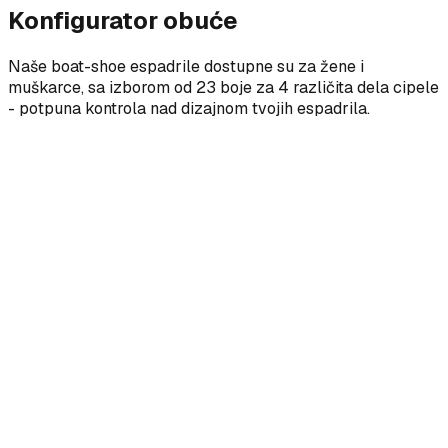
Konfigurator obuće
Naše boat-shoe espadrile dostupne su za žene i
muškarce, sa izborom od 23 boje za 4 različita dela cipele
- potpuna kontrola nad dizajnom tvojih espadrila.