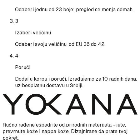
Odaberi jednu od 23 boje; pregled se menja odmah.
3
Izaberi veličinu
Odaberi svoju veličinu, od EU 36 do 42.
4
Poruči
Dodaj u korpu i poruči. Izrađujemo za 10 radnih dana,
uz besplatnu dostavu u Srbiji.
Ručno rađene espadrile od prirodnih materijala - jute,
prevrnute kože i nappa kože. Dizajnirane da prate tvoj
pokret.