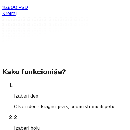
15.900 RSD
Kreiraj
Kako funkcioniše?
1
Izaberi deo
Otvori deo - kragnu, jezik, bočnu stranu ili petu.
2
Izaberi boju