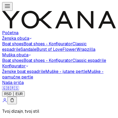
Početna
Ženska obuća
Boat shoes
Boat shoes - Konfigurator
Classic
espadrile
Sandale
Burst of Love
Flower
Wrapzilla
Muška obuća
Boat shoes
Boat shoes - Konfigurator
Classic espadrile
Konfigurator
Ženske boat espadrile
Muške - jutane pertle
Muške -
pamučne pertle
Naša priča
🇬🇧
🇷🇸
RSD
EUR
Tvoj dizajn, tvoj stil