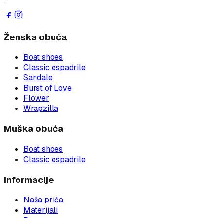
Ženska obuća
Boat shoes
Classic espadrile
Sandale
Burst of Love
Flower
Wrapzilla
Muška obuća
Boat shoes
Classic espadrile
Informacije
Naša priča
Materijali