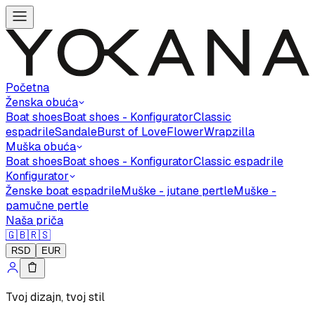
Početna
Ženska obuća
Boat shoes
Boat shoes - Konfigurator
Classic
espadrile
Sandale
Burst of Love
Flower
Wrapzilla
Muška obuća
Boat shoes
Boat shoes - Konfigurator
Classic espadrile
Konfigurator
Ženske boat espadrile
Muške - jutane pertle
Muške -
pamučne pertle
Naša priča
🇬🇧
🇷🇸
RSD
EUR
Tvoj dizajn, tvoj stil