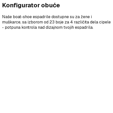
Konfigurator obuće
Naše boat-shoe espadrile dostupne su za žene i
muškarce, sa izborom od 23 boje za 4 različita dela cipele
- potpuna kontrola nad dizajnom tvojih espadrila.