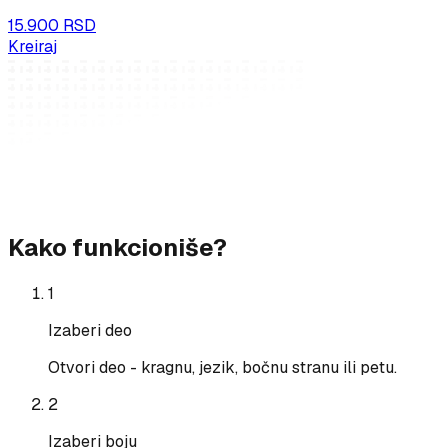
15.900 RSD
Kreiraj
Kako funkcioniše?
1
Izaberi deo
Otvori deo - kragnu, jezik, bočnu stranu ili petu.
2
Izaberi boju