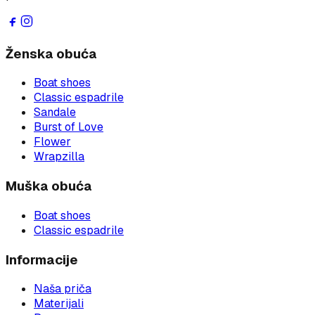
Ženska obuća
Boat shoes
Classic espadrile
Sandale
Burst of Love
Flower
Wrapzilla
Muška obuća
Boat shoes
Classic espadrile
Informacije
Naša priča
Materijali