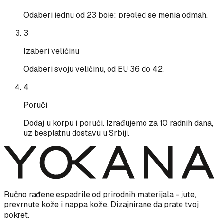
Odaberi jednu od 23 boje; pregled se menja odmah.
3
Izaberi veličinu
Odaberi svoju veličinu, od EU 36 do 42.
4
Poruči
Dodaj u korpu i poruči. Izrađujemo za 10 radnih dana,
uz besplatnu dostavu u Srbiji.
Ručno rađene espadrile od prirodnih materijala - jute,
prevrnute kože i nappa kože. Dizajnirane da prate tvoj
pokret.