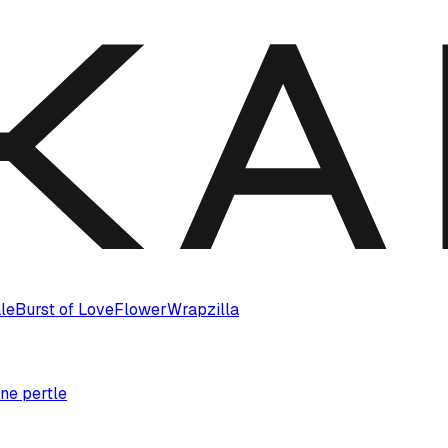
le
Burst of Love
Flower
Wrapzilla
ne pertle