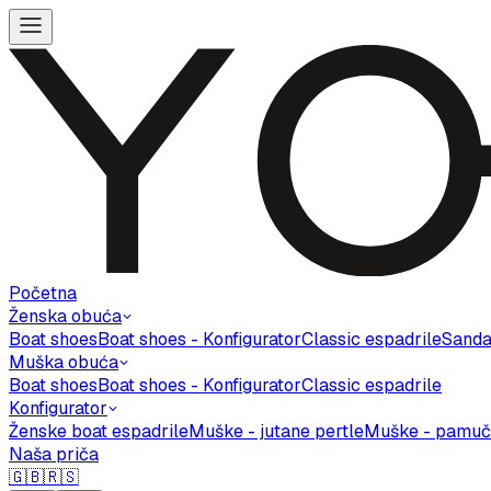
Početna
Ženska obuća
Boat shoes
Boat shoes - Konfigurator
Classic espadrile
Sanda
Muška obuća
Boat shoes
Boat shoes - Konfigurator
Classic espadrile
Konfigurator
Ženske boat espadrile
Muške - jutane pertle
Muške - pamuč
Naša priča
🇬🇧
🇷🇸