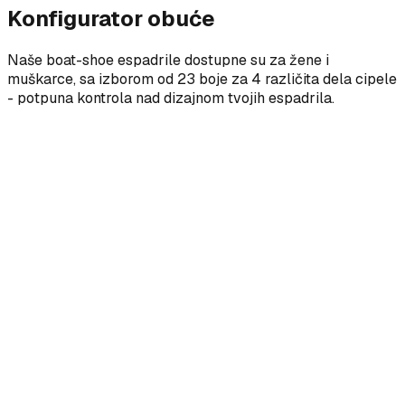
Konfigurator obuće
Naše boat-shoe espadrile dostupne su za žene i
muškarce, sa izborom od 23 boje za 4 različita dela cipele
- potpuna kontrola nad dizajnom tvojih espadrila.