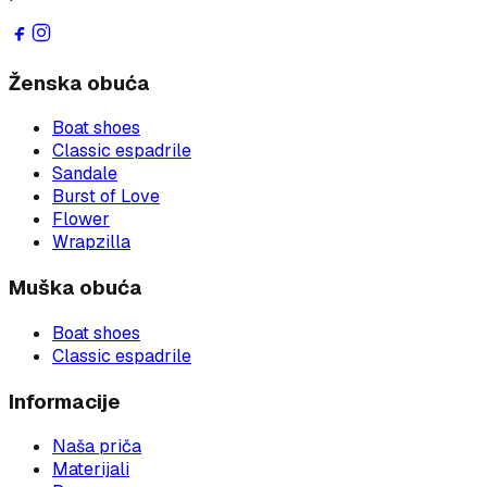
Ženska obuća
Boat shoes
Classic espadrile
Sandale
Burst of Love
Flower
Wrapzilla
Muška obuća
Boat shoes
Classic espadrile
Informacije
Naša priča
Materijali