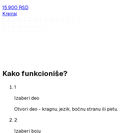
15.900 RSD
Kreiraj
Kako funkcioniše?
1
Izaberi deo
Otvori deo - kragnu, jezik, bočnu stranu ili petu.
2
Izaberi boju