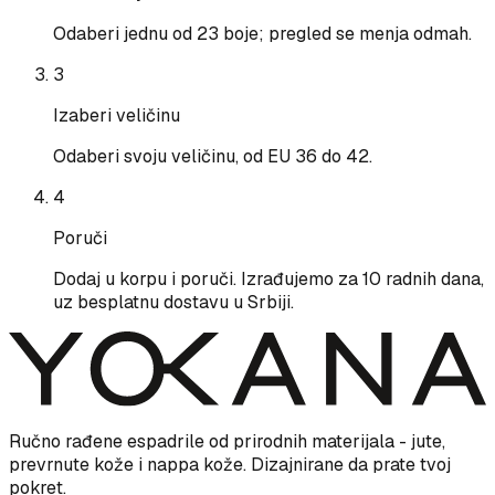
Odaberi jednu od 23 boje; pregled se menja odmah.
3
Izaberi veličinu
Odaberi svoju veličinu, od EU 36 do 42.
4
Poruči
Dodaj u korpu i poruči. Izrađujemo za 10 radnih dana,
uz besplatnu dostavu u Srbiji.
Ručno rađene espadrile od prirodnih materijala - jute,
prevrnute kože i nappa kože. Dizajnirane da prate tvoj
pokret.