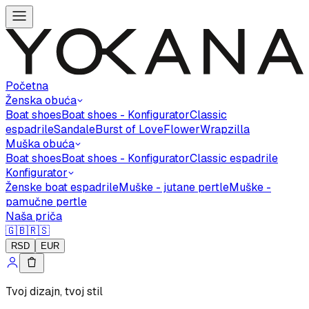
Početna
Ženska obuća
Boat shoes
Boat shoes - Konfigurator
Classic
espadrile
Sandale
Burst of Love
Flower
Wrapzilla
Muška obuća
Boat shoes
Boat shoes - Konfigurator
Classic espadrile
Konfigurator
Ženske boat espadrile
Muške - jutane pertle
Muške -
pamučne pertle
Naša priča
🇬🇧
🇷🇸
RSD
EUR
Tvoj dizajn, tvoj stil