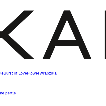
le
Burst of Love
Flower
Wrapzilla
ne pertle