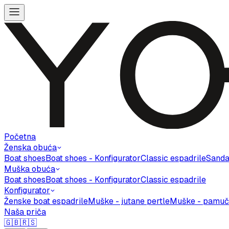
Početna
Ženska obuća
Boat shoes
Boat shoes - Konfigurator
Classic espadrile
Sanda
Muška obuća
Boat shoes
Boat shoes - Konfigurator
Classic espadrile
Konfigurator
Ženske boat espadrile
Muške - jutane pertle
Muške - pamuč
Naša priča
🇬🇧
🇷🇸