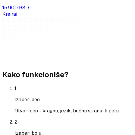
15.900 RSD
Kreiraj
Kako funkcioniše?
1
Izaberi deo
Otvori deo - kragnu, jezik, bočnu stranu ili petu.
2
Izaberi boju