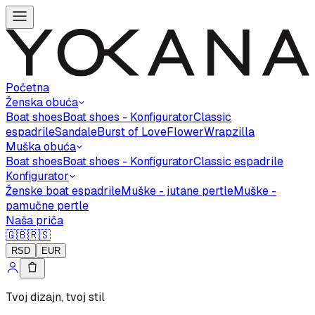
Početna
Ženska obuća
Boat shoes
Boat shoes - Konfigurator
Classic
espadrile
Sandale
Burst of Love
Flower
Wrapzilla
Muška obuća
Boat shoes
Boat shoes - Konfigurator
Classic espadrile
Konfigurator
Ženske boat espadrile
Muške - jutane pertle
Muške -
pamučne pertle
Naša priča
🇬🇧
🇷🇸
RSD
EUR
Tvoj dizajn, tvoj stil