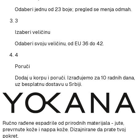
Odaberi jednu od 23 boje; pregled se menja odmah.
3
Izaberi veličinu
Odaberi svoju veličinu, od EU 36 do 42.
4
Poruči
Dodaj u korpu i poruči. Izrađujemo za 10 radnih dana,
uz besplatnu dostavu u Srbiji.
Ručno rađene espadrile od prirodnih materijala - jute,
prevrnute kože i nappa kože. Dizajnirane da prate tvoj
pokret.