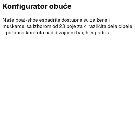
Konfigurator obuće
Naše boat-shoe espadrile dostupne su za žene i
muškarce, sa izborom od 23 boje za 4 različita dela cipele
- potpuna kontrola nad dizajnom tvojih espadrila.