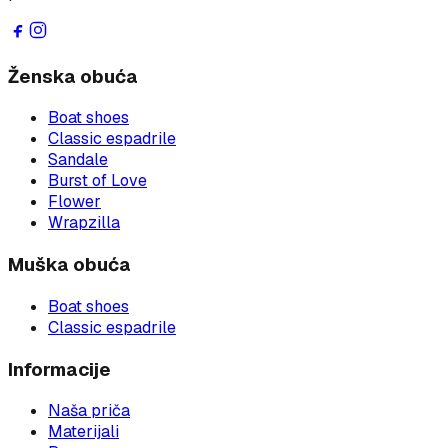
Ženska obuća
Boat shoes
Classic espadrile
Sandale
Burst of Love
Flower
Wrapzilla
Muška obuća
Boat shoes
Classic espadrile
Informacije
Naša priča
Materijali