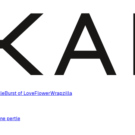
le
Burst of Love
Flower
Wrapzilla
ne pertle