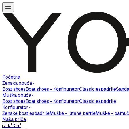
Početna
Ženska obuća
Boat shoes
Boat shoes - Konfigurator
Classic espadrile
Sanda
Muška obuća
Boat shoes
Boat shoes - Konfigurator
Classic espadrile
Konfigurator
Ženske boat espadrile
Muške - jutane pertle
Muške - pamuč
Naša priča
🇬🇧
🇷🇸