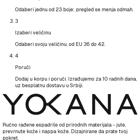
Odaberi jednu od 23 boje; pregled se menja odmah.
3
Izaberi veličinu
Odaberi svoju veličinu, od EU 36 do 42.
4
Poruči
Dodaj u korpu i poruči. Izrađujemo za 10 radnih dana,
uz besplatnu dostavu u Srbiji.
Ručno rađene espadrile od prirodnih materijala - jute,
prevrnute kože i nappa kože. Dizajnirane da prate tvoj
pokret.