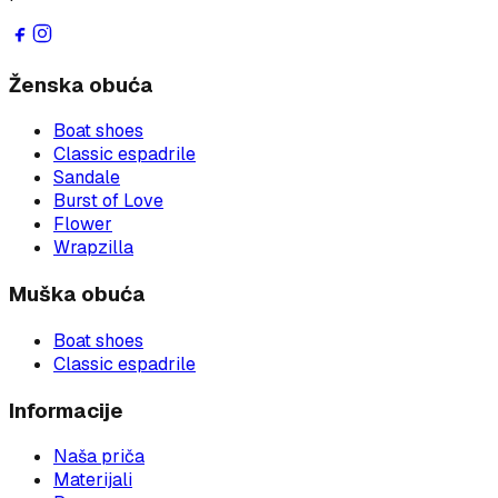
Ženska obuća
Boat shoes
Classic espadrile
Sandale
Burst of Love
Flower
Wrapzilla
Muška obuća
Boat shoes
Classic espadrile
Informacije
Naša priča
Materijali