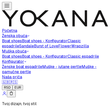
Početna
Ženska obuća
Boat shoes
Boat shoes - Konfigurator
Classic
espadrile
Sandale
Burst of Love
Flower
Wrapzilla
Muška obuća
Boat shoes
Boat shoes - Konfigurator
Classic espadrile
Konfigurator
Ženske boat espadrile
Muške - jutane pertle
Muške -
pamučne pertle
Naša priča
🇬🇧
🇷🇸
RSD
EUR
Tvoj dizajn, tvoj stil