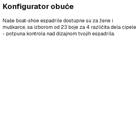
Konfigurator obuće
Naše boat-shoe espadrile dostupne su za žene i
muškarce, sa izborom od 23 boje za 4 različita dela cipele
- potpuna kontrola nad dizajnom tvojih espadrila.