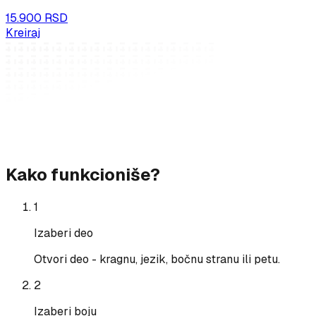
15.900 RSD
Kreiraj
Kako funkcioniše?
1
Izaberi deo
Otvori deo - kragnu, jezik, bočnu stranu ili petu.
2
Izaberi boju