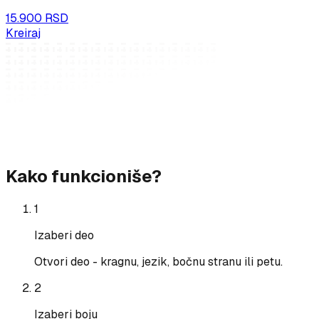
15.900 RSD
Kreiraj
Kako funkcioniše?
1
Izaberi deo
Otvori deo - kragnu, jezik, bočnu stranu ili petu.
2
Izaberi boju