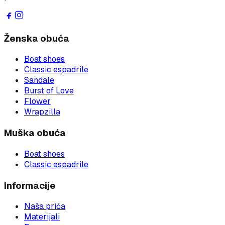
Ženska obuća
Boat shoes
Classic espadrile
Sandale
Burst of Love
Flower
Wrapzilla
Muška obuća
Boat shoes
Classic espadrile
Informacije
Naša priča
Materijali