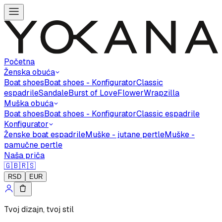
Početna
Ženska obuća
Boat shoes
Boat shoes - Konfigurator
Classic
espadrile
Sandale
Burst of Love
Flower
Wrapzilla
Muška obuća
Boat shoes
Boat shoes - Konfigurator
Classic espadrile
Konfigurator
Ženske boat espadrile
Muške - jutane pertle
Muške -
pamučne pertle
Naša priča
🇬🇧
🇷🇸
RSD
EUR
Tvoj dizajn, tvoj stil