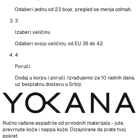
Odaberi jednu od 23 boje; pregled se menja odmah.
3
Izaberi veličinu
Odaberi svoju veličinu, od EU 36 do 42.
4
Poruči
Dodaj u korpu i poruči. Izrađujemo za 10 radnih dana,
uz besplatnu dostavu u Srbiji.
Ručno rađene espadrile od prirodnih materijala - jute,
prevrnute kože i nappa kože. Dizajnirane da prate tvoj
pokret.