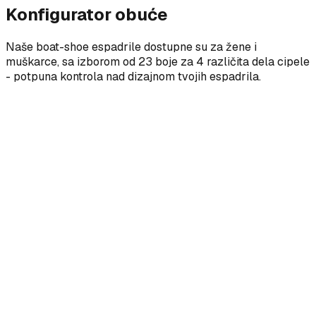
Konfigurator obuće
Naše boat-shoe espadrile dostupne su za žene i
muškarce, sa izborom od 23 boje za 4 različita dela cipele
- potpuna kontrola nad dizajnom tvojih espadrila.