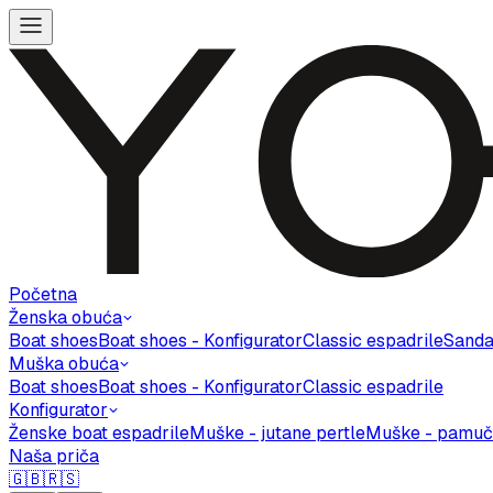
Početna
Ženska obuća
Boat shoes
Boat shoes - Konfigurator
Classic espadrile
Sanda
Muška obuća
Boat shoes
Boat shoes - Konfigurator
Classic espadrile
Konfigurator
Ženske boat espadrile
Muške - jutane pertle
Muške - pamuč
Naša priča
🇬🇧
🇷🇸