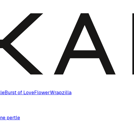
le
Burst of Love
Flower
Wrapzilla
ne pertle