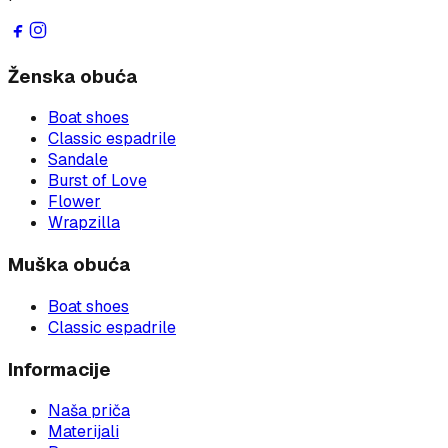
Ženska obuća
Boat shoes
Classic espadrile
Sandale
Burst of Love
Flower
Wrapzilla
Muška obuća
Boat shoes
Classic espadrile
Informacije
Naša priča
Materijali