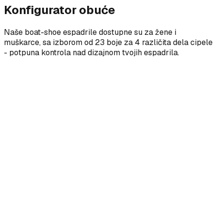
Konfigurator obuće
Naše boat-shoe espadrile dostupne su za žene i
muškarce, sa izborom od 23 boje za 4 različita dela cipele
- potpuna kontrola nad dizajnom tvojih espadrila.