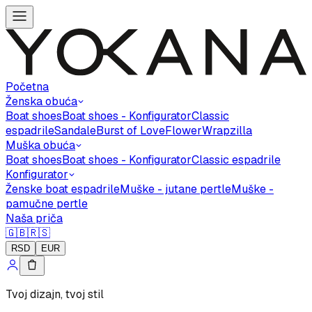
Početna
Ženska obuća
Boat shoes
Boat shoes - Konfigurator
Classic
espadrile
Sandale
Burst of Love
Flower
Wrapzilla
Muška obuća
Boat shoes
Boat shoes - Konfigurator
Classic espadrile
Konfigurator
Ženske boat espadrile
Muške - jutane pertle
Muške -
pamučne pertle
Naša priča
🇬🇧
🇷🇸
RSD
EUR
Tvoj dizajn, tvoj stil