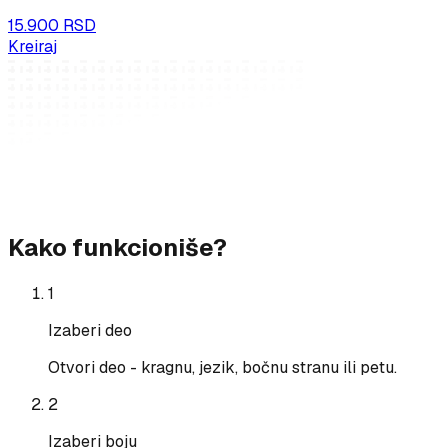
15.900 RSD
Kreiraj
Kako funkcioniše?
1
Izaberi deo
Otvori deo - kragnu, jezik, bočnu stranu ili petu.
2
Izaberi boju