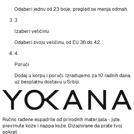
Odaberi jednu od 23 boje; pregled se menja odmah.
3
Izaberi veličinu
Odaberi svoju veličinu, od EU 36 do 42.
4
Poruči
Dodaj u korpu i poruči. Izrađujemo za 10 radnih dana,
uz besplatnu dostavu u Srbiji.
Ručno rađene espadrile od prirodnih materijala - jute,
prevrnute kože i nappa kože. Dizajnirane da prate tvoj
pokret.