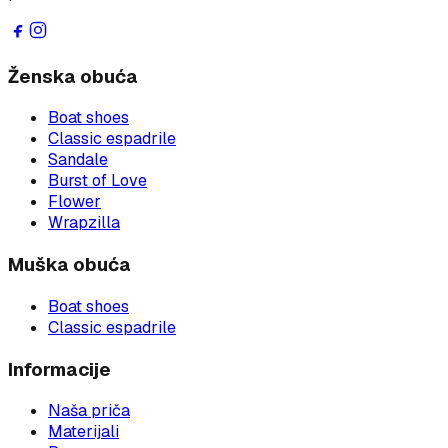
Ženska obuća
Boat shoes
Classic espadrile
Sandale
Burst of Love
Flower
Wrapzilla
Muška obuća
Boat shoes
Classic espadrile
Informacije
Naša priča
Materijali