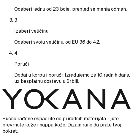
Odaberi jednu od 23 boje; pregled se menja odmah.
3
Izaberi veličinu
Odaberi svoju veličinu, od EU 36 do 42.
4
Poruči
Dodaj u korpu i poruči. Izrađujemo za 10 radnih dana,
uz besplatnu dostavu u Srbiji.
Ručno rađene espadrile od prirodnih materijala - jute,
prevrnute kože i nappa kože. Dizajnirane da prate tvoj
pokret.