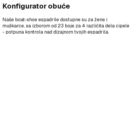
Konfigurator obuće
Naše boat-shoe espadrile dostupne su za žene i
muškarce, sa izborom od 23 boje za 4 različita dela cipele
- potpuna kontrola nad dizajnom tvojih espadrila.