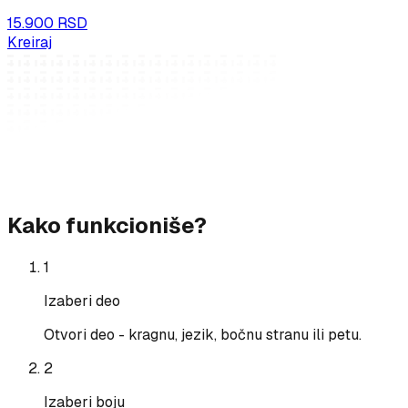
15.900 RSD
Kreiraj
Kako funkcioniše?
1
Izaberi deo
Otvori deo - kragnu, jezik, bočnu stranu ili petu.
2
Izaberi boju