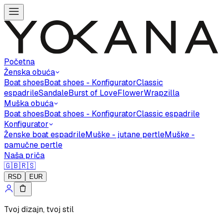
Početna
Ženska obuća
Boat shoes
Boat shoes - Konfigurator
Classic
espadrile
Sandale
Burst of Love
Flower
Wrapzilla
Muška obuća
Boat shoes
Boat shoes - Konfigurator
Classic espadrile
Konfigurator
Ženske boat espadrile
Muške - jutane pertle
Muške -
pamučne pertle
Naša priča
🇬🇧
🇷🇸
RSD
EUR
Tvoj dizajn, tvoj stil