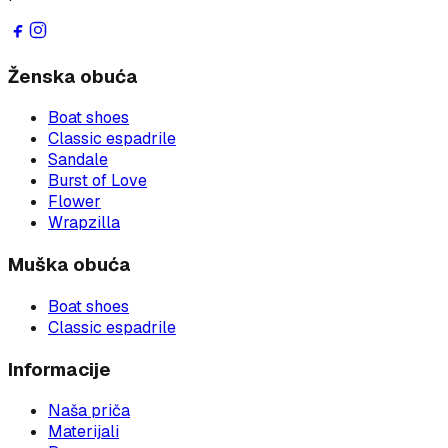
Ženska obuća
Boat shoes
Classic espadrile
Sandale
Burst of Love
Flower
Wrapzilla
Muška obuća
Boat shoes
Classic espadrile
Informacije
Naša priča
Materijali