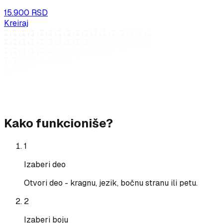
15.900 RSD
Kreiraj
Kako funkcioniše?
1
Izaberi deo
Otvori deo - kragnu, jezik, bočnu stranu ili petu.
2
Izaberi boju