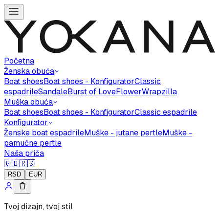
Početna
Ženska obuća
Boat shoes
Boat shoes - Konfigurator
Classic
espadrile
Sandale
Burst of Love
Flower
Wrapzilla
Muška obuća
Boat shoes
Boat shoes - Konfigurator
Classic espadrile
Konfigurator
Ženske boat espadrile
Muške - jutane pertle
Muške -
pamučne pertle
Naša priča
🇬🇧
🇷🇸
RSD
EUR
Tvoj dizajn, tvoj stil