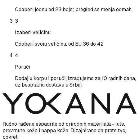
Odaberi jednu od 23 boje; pregled se menja odmah.
3
Izaberi veličinu
Odaberi svoju veličinu, od EU 36 do 42.
4
Poruči
Dodaj u korpu i poruči. Izrađujemo za 10 radnih dana,
uz besplatnu dostavu u Srbiji.
Ručno rađene espadrile od prirodnih materijala - jute,
prevrnute kože i nappa kože. Dizajnirane da prate tvoj
pokret.