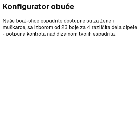
Konfigurator obuće
Naše boat-shoe espadrile dostupne su za žene i
muškarce, sa izborom od 23 boje za 4 različita dela cipele
- potpuna kontrola nad dizajnom tvojih espadrila.