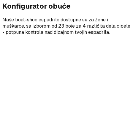
Konfigurator obuće
Naše boat-shoe espadrile dostupne su za žene i
muškarce, sa izborom od 23 boje za 4 različita dela cipele
- potpuna kontrola nad dizajnom tvojih espadrila.