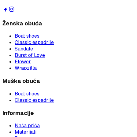
Ženska obuća
Boat shoes
Classic espadrile
Sandale
Burst of Love
Flower
Wrapzilla
Muška obuća
Boat shoes
Classic espadrile
Informacije
Naša priča
Materijali