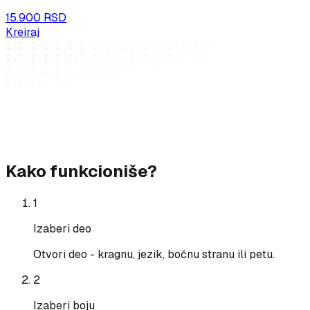
15.900 RSD
Kreiraj
Kako funkcioniše?
1
Izaberi deo
Otvori deo - kragnu, jezik, bočnu stranu ili petu.
2
Izaberi boju