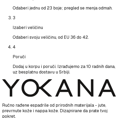
Odaberi jednu od 23 boje; pregled se menja odmah.
3
Izaberi veličinu
Odaberi svoju veličinu, od EU 36 do 42.
4
Poruči
Dodaj u korpu i poruči. Izrađujemo za 10 radnih dana,
uz besplatnu dostavu u Srbiji.
Ručno rađene espadrile od prirodnih materijala - jute,
prevrnute kože i nappa kože. Dizajnirane da prate tvoj
pokret.