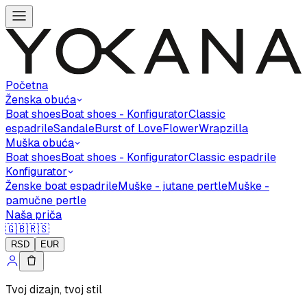
Početna
Ženska obuća
Boat shoes
Boat shoes - Konfigurator
Classic
espadrile
Sandale
Burst of Love
Flower
Wrapzilla
Muška obuća
Boat shoes
Boat shoes - Konfigurator
Classic espadrile
Konfigurator
Ženske boat espadrile
Muške - jutane pertle
Muške -
pamučne pertle
Naša priča
🇬🇧
🇷🇸
RSD
EUR
Tvoj dizajn, tvoj stil