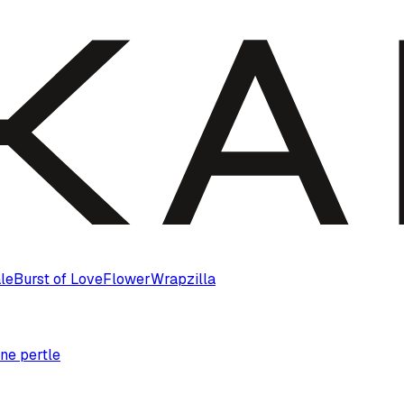
le
Burst of Love
Flower
Wrapzilla
ne pertle