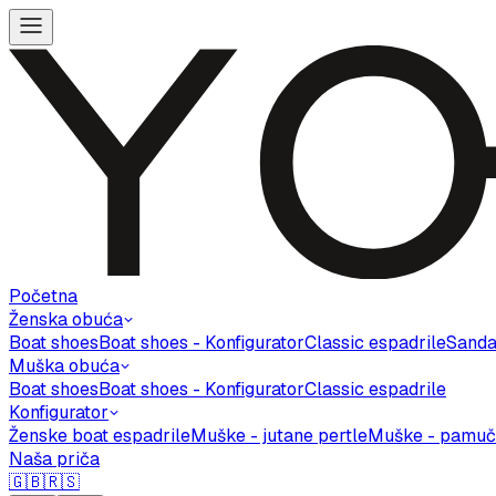
Početna
Ženska obuća
Boat shoes
Boat shoes - Konfigurator
Classic espadrile
Sanda
Muška obuća
Boat shoes
Boat shoes - Konfigurator
Classic espadrile
Konfigurator
Ženske boat espadrile
Muške - jutane pertle
Muške - pamuč
Naša priča
🇬🇧
🇷🇸