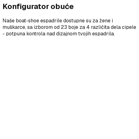
Konfigurator obuće
Naše boat-shoe espadrile dostupne su za žene i
muškarce, sa izborom od 23 boje za 4 različita dela cipele
- potpuna kontrola nad dizajnom tvojih espadrila.