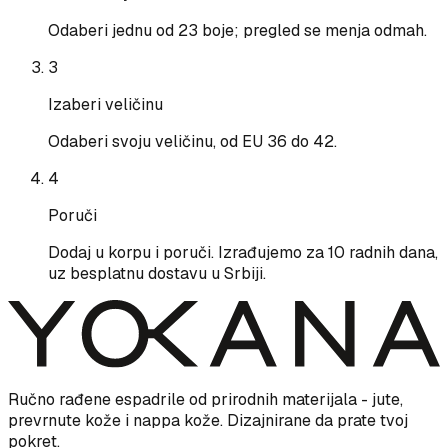
Odaberi jednu od 23 boje; pregled se menja odmah.
3
Izaberi veličinu
Odaberi svoju veličinu, od EU 36 do 42.
4
Poruči
Dodaj u korpu i poruči. Izrađujemo za 10 radnih dana,
uz besplatnu dostavu u Srbiji.
Ručno rađene espadrile od prirodnih materijala - jute,
prevrnute kože i nappa kože. Dizajnirane da prate tvoj
pokret.