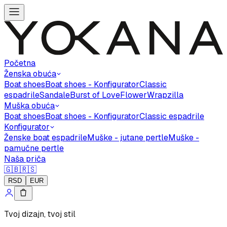
Početna
Ženska obuća
Boat shoes
Boat shoes - Konfigurator
Classic
espadrile
Sandale
Burst of Love
Flower
Wrapzilla
Muška obuća
Boat shoes
Boat shoes - Konfigurator
Classic espadrile
Konfigurator
Ženske boat espadrile
Muške - jutane pertle
Muške -
pamučne pertle
Naša priča
🇬🇧
🇷🇸
RSD
EUR
Tvoj dizajn, tvoj stil