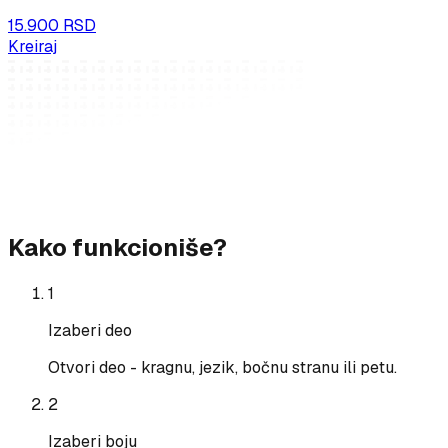
15.900 RSD
Kreiraj
Kako funkcioniše?
1
Izaberi deo
Otvori deo - kragnu, jezik, bočnu stranu ili petu.
2
Izaberi boju