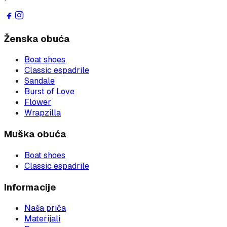
Ženska obuća
Boat shoes
Classic espadrile
Sandale
Burst of Love
Flower
Wrapzilla
Muška obuća
Boat shoes
Classic espadrile
Informacije
Naša priča
Materijali