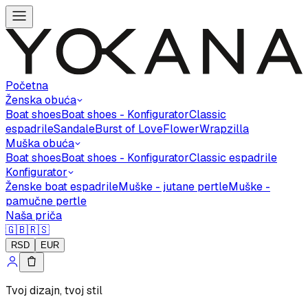
Početna
Ženska obuća
Boat shoes
Boat shoes - Konfigurator
Classic
espadrile
Sandale
Burst of Love
Flower
Wrapzilla
Muška obuća
Boat shoes
Boat shoes - Konfigurator
Classic espadrile
Konfigurator
Ženske boat espadrile
Muške - jutane pertle
Muške -
pamučne pertle
Naša priča
🇬🇧
🇷🇸
RSD
EUR
Tvoj dizajn, tvoj stil