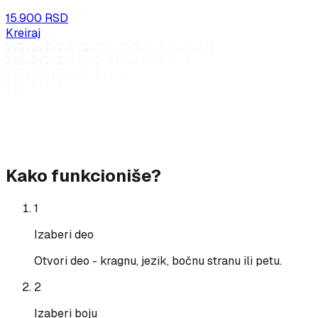
15.900 RSD
Kreiraj
Kako funkcioniše?
1
Izaberi deo
Otvori deo - kragnu, jezik, bočnu stranu ili petu.
2
Izaberi boju