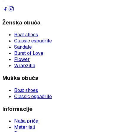
Ženska obuća
Boat shoes
Classic espadrile
Sandale
Burst of Love
Flower
Wrapzilla
Muška obuća
Boat shoes
Classic espadrile
Informacije
Naša priča
Materijali