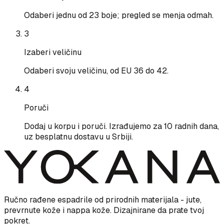
Odaberi jednu od 23 boje; pregled se menja odmah.
3
Izaberi veličinu
Odaberi svoju veličinu, od EU 36 do 42.
4
Poruči
Dodaj u korpu i poruči. Izrađujemo za 10 radnih dana,
uz besplatnu dostavu u Srbiji.
Ručno rađene espadrile od prirodnih materijala - jute,
prevrnute kože i nappa kože. Dizajnirane da prate tvoj
pokret.