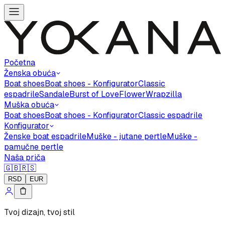
Početna
Ženska obuća
Boat shoes
Boat shoes - Konfigurator
Classic
espadrile
Sandale
Burst of Love
Flower
Wrapzilla
Muška obuća
Boat shoes
Boat shoes - Konfigurator
Classic espadrile
Konfigurator
Ženske boat espadrile
Muške - jutane pertle
Muške -
pamučne pertle
Naša priča
🇬🇧
🇷🇸
RSD
EUR
Tvoj dizajn, tvoj stil