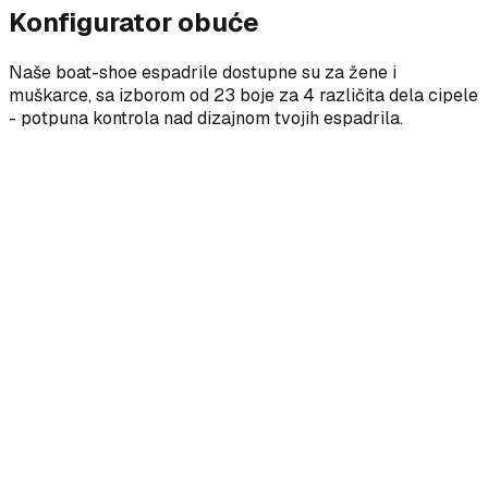
Konfigurator obuće
Naše boat-shoe espadrile dostupne su za žene i
muškarce, sa izborom od 23 boje za 4 različita dela cipele
- potpuna kontrola nad dizajnom tvojih espadrila.