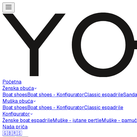
Početna
Ženska obuća
Boat shoes
Boat shoes - Konfigurator
Classic espadrile
Sanda
Muška obuća
Boat shoes
Boat shoes - Konfigurator
Classic espadrile
Konfigurator
Ženske boat espadrile
Muške - jutane pertle
Muške - pamuč
Naša priča
🇬🇧
🇷🇸