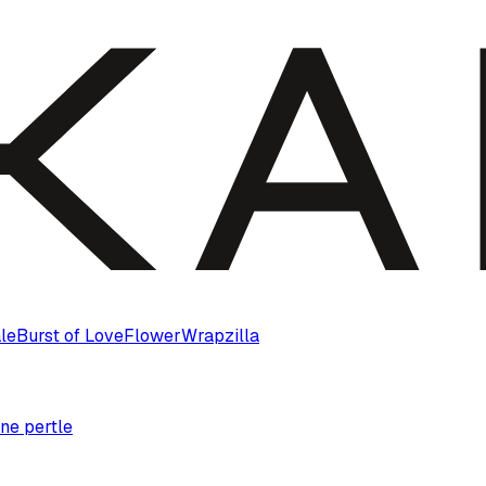
le
Burst of Love
Flower
Wrapzilla
ne pertle